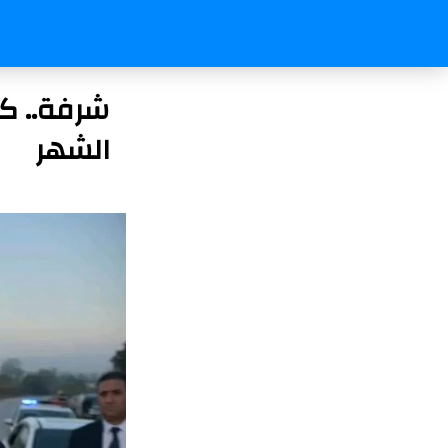
شرفة.. ك
الشهر