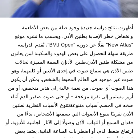
أظهرت نتائج دراسة جديدة وجود صلة بين بعض الأطعمة
وانخفاض خطر الإصابة بطنين الأذن. وبحسب ما نشره موقع
“New Atlas” نقلًا عن دورية “BMJ Open”، تُقدم الدراسة
طريقة سهلة للحصول على بعض الهدوء والسكينة لمن يعانون
من مشكلة طنين الأذن.طنين الأذنإن السمة المميزة لحالات
طنين الأذن هي سماع صوت في إحدى الأذنين أو كلتيهما، وهو
صوت غير موجود في العالم المحيط بالشخص. يمكن أن يكون
هذا الصوت أي صوت، من نغمة عالية إلى هدير منخفض، أو من
أزيز مستمر إلى نقرة مزعجة – أو حتى صوت صفير الدم أثناء
ضخه في الجسم.أسباب متنوعةتتنوع الأسباب النظرية لطنين
الأذن تقريبًا بتنوع الأصوات التي يسمعها الأشخاص، بدءًا من
فقدان السمع أو التهاب الأذن وصولًا إلى الآثار الجانبية للأدوية، أو
ارتفاع ضغط الدم، أو اضطرابات المناعة الذاتية. يعتقد بعض