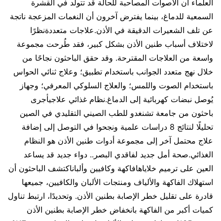
العلماء أن الأصوات المصاحبة للحالة قد تتولد في القشرة
السمعية للدماغ، بينما يفترض آخرون أن النغمات المزعجة ناتجة
عن تلف الشعيرات الدقيقة في الأذن.علاجات متعددةنظرًا
لاختلاف أسباب طنين الأذن بشكل كبير، فقد طُرحت مجموعة
واسعة من العلاجات المقترحة. وقد حقق الباحثون نجاحًا من
خلال نهج متعدد الجوانب باستخدام تطبيق؛ وعلاج ثنائي الحواس
باستخدام الصوت واللمس؛ والعلاج السلوكي المعرفي؛ وجهاز
يُوصل نبضات كهربائية إلى الدماغ.نظام غذائي علاجيأجرى
باحثون من جامعة تشنغدو للطب الصيني التقليدي في الصين
تحليلًا لنتائج 8 دراسات علمية ونجحوا في التوصل إلى إضافة
علاج محتمل آخر إلى مجموعة أدوات طنين الأذن هو النظام
الغذائي.صحة أمل جديد لفاقدي البصر.. دواء جديد قد يساعد
العين على ترميم خلاياهافاكهة وكافيين وألباناكتشف الباحثون أن
استهلاك الفاكهة والألياف ومنتجات الألبان والكافيين، جميعها
قادرة على تقليل خطر الإصابة بطنين الأذن. وتحديدًا، ارتبط تناول
كميات أكبر من الفاكهة بانخفاض خطر الإصابة بطنين الأذن