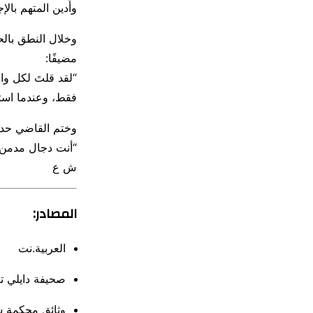
وأُدين المتهم بال
وخلال النطق بال
مضيفًا:
“لقد قلتَ لكل وا
فقط، وعندما استن
وختم القاضي حديث
“أنت دجال مدمن ع
ش ع
المصادر:
العربية.نت
صحيفة دايلي تل
وثائق محكمة س