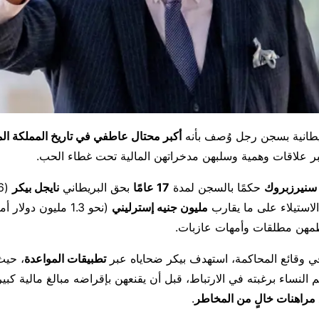
انية بسجن رجل وُصف بأنه
أكبر محتال عاطفي في تاريخ المملكة ال
بر علاقات وهمية وسلبهن مدخراتهن المالية تحت غطاء الحب.
سنيرزبروك
حكمًا بالسجن لمدة
17 عامًا
بحق البريطاني
نايجل بيكر
لاستيلاء على ما يقارب
مليون جنيه إسترليني
(نحو 1.3 مليون دولا
هن مطلقات وأمهات عازبات.
 وقائع المحاكمة، استهدف بيكر ضحاياه عبر
تطبيقات المواعدة
، حيث
م النساء برغبته في الارتباط، قبل أن يقنعهن بإقراضه مبالغ مالية كبير
راهنات خالٍ من المخاطر
.