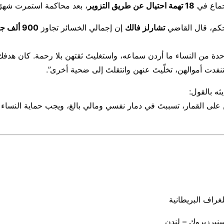
إجماع في
18 تهمة احتيال عن طريق التزوير
، بعد محاكمة استمرت شهرًا 
حكم، قال القاضي
تشارلز فالك
إن إجمالي الخسائر تجاوز
900 ألف جنيه إسترليني
حدة من النساء ما أردن سماعه، واستغليتَ ثقتهن بلا رحمة. كان هدفك 
فدت أموالهن، تخلّيتَ عنهن وانتقلتَ إلى ضحية أخرى”.
ه بالقول:
لى القمار، تسببتَ في دمار نفسي ومالي بالغ، ويجب حماية النساء 
غراف البريطانية
نيرزبروك – لندن