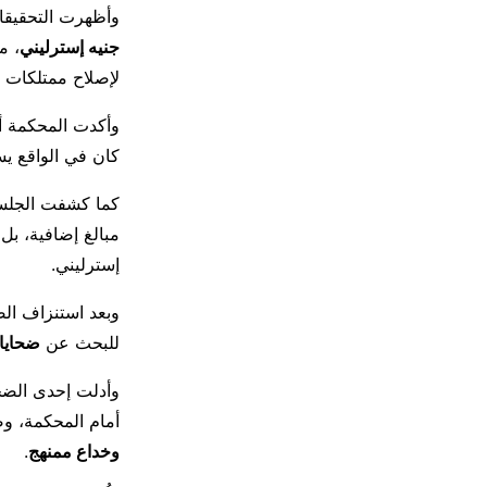
وأظهرت التحقيقا
جنيه إسترليني
، م
لإصلاح ممتلكات عا
وأكدت المحكمة أ
كان في الواقع ي
كما كشفت الجلسات
مبالغ إضافية، بل
إسترليني.
وبعد استنزاف الض
للبحث عن
ضحايا
أمام المحكمة، وص
وخداع ممنهج
.