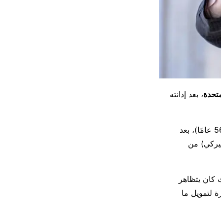
متحدة
، بعد إدانته
(56 عامًا)، بعد
ر أميركي) من
 كان يتظاهر
ة لتمويل ما