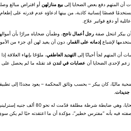
ت أن المتهم دفع بعض الضحايا إلى
بيع منازلهن
أو اقتراض مبالغ وصل
ستخدمًا قصصًا إنسانية كاذبة، من بينها ادعاؤه عدم قدرته على إطعام 
ئلية أو دفع فواتير علاج.
ن بيكر انتحل صفة
رجل أعمال ناجح
، وطمأن ضحاياه مرارًا بأن أموالهن
ستخدمها لإشباع
إدمانه على القمار
، دون أن يعيد لهن أي جزء من الأموا
 أن المتهم لجأ أحيانًا إلى
التهديد العاطفي
، ملوّحًا بإنهاء العلاقة إذا 
 زعم لإحدى الضحايا أن
عصابات في لندن
حية ماليًا، كان بيكر – بحسب وثائق المحكمة – يعود مجددًا إلى تطبيق
 جديدات
.
وأدلت إحدى الضحايا، وهي ضابطة شرطة مطلقة قدّمت له نح
فته فيه بأنه “مفترس خطير”، مؤكدة أن ما اعتقدته حبًا لم يكن سو