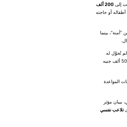
ت إلى
200 ألف
أطفاله أو حاجته
 “آمنة”، بينما
ل.
لم تُحوَّل له
قد تقتله ما لم يحصل على 50 ألف جنيه
ات المواعدة
و 80 ألف جنيه إسترليني، ببيان مؤثر
ى
تلاعب نفسي