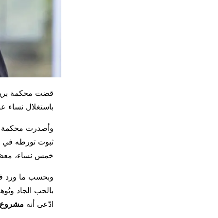
قضت محكمة بريط
باستغلال نساء ع
وأصدرت محكمة
ثبوت تورطه في ا
خمس نساء، معظم
وبحسب ما ورد في
بالحب الجاد ويُوه
ادّعى أنه
مشروع م