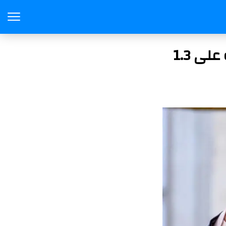
بريطانيا تسجن أكبر محتال عاطفي بعد استيلائه على 1.3