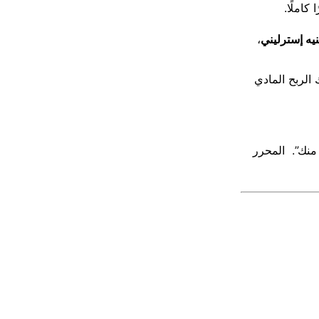
كاملًا.
،
الربح المادي
منك”. المحرر