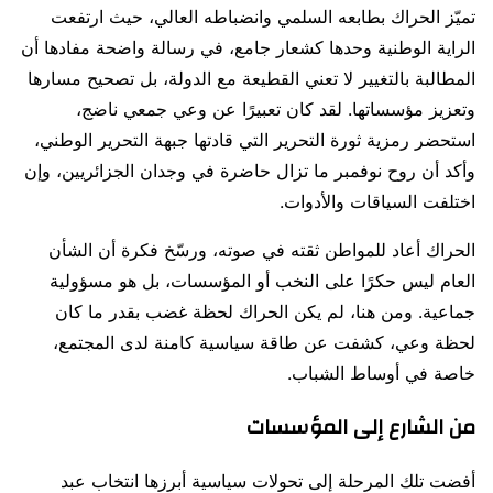
تميّز الحراك بطابعه السلمي وانضباطه العالي، حيث ارتفعت
الراية الوطنية وحدها كشعار جامع، في رسالة واضحة مفادها أن
المطالبة بالتغيير لا تعني القطيعة مع الدولة، بل تصحيح مسارها
وتعزيز مؤسساتها. لقد كان تعبيرًا عن وعي جمعي ناضج،
استحضر رمزية ثورة التحرير التي قادتها
جبهة التحرير الوطني
،
وأكد أن روح نوفمبر ما تزال حاضرة في وجدان الجزائريين، وإن
اختلفت السياقات والأدوات.
الحراك أعاد للمواطن ثقته في صوته، ورسّخ فكرة أن الشأن
العام ليس حكرًا على النخب أو المؤسسات، بل هو مسؤولية
جماعية. ومن هنا، لم يكن الحراك لحظة غضب بقدر ما كان
لحظة وعي، كشفت عن طاقة سياسية كامنة لدى المجتمع،
خاصة في أوساط الشباب.
من الشارع إلى المؤسسات
أفضت تلك المرحلة إلى تحولات سياسية أبرزها انتخاب
عبد