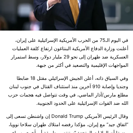
في اليوم الـ75 من الحرب الأمريكية الإسرائيلية على
إيران
،
أعلنت وزارة الدفاع الأمريكية
البنتاغون
ارتفاع كلفة العمليات
العسكرية ضد طهران إلى نحو 29 مليار دولار، وسط استمرار
المواجهات الإقليمية والتصعيد في أكثر من جبهة.
وفي السياق ذاته، أعلن الجيش الإسرائيلي مقتل 18 ضابطا
وجنديا وإصابة 910 آخرين منذ استئناف القتال في جنوب
لبنان
مطلع مارس/آذار الماضي، في وقت تتواصل فيه هجمات
حزب
الله
ضد القوات الإسرائيلية على الحدود الجنوبية.
وقال الرئيس الأمريكي
Donald Trump
إن واشنطن تسعى إلى
“اتفاق جيد” مع إيران، مؤكدا رفضه امتلاك طهران سلاحا نوويا،
مضيفا أن الولايات المتحدة “ستنتصر بطريقة أو بأخرى، سواء