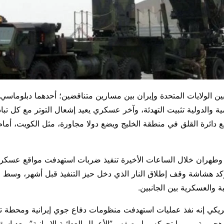
بين الولايات المتحدة وإيران بين مسارين متناقضين؛ أحدهما دبلوماسي
ية والدولية تثبيت التهدئة، وآخر عسكري يعيد إشعال التوتر مع كل تبا
 دائرة القلق في منطقة الخليج ويضع دولا مجاورة، مثل الكويت، أمام
طهران خلال الساعات الأخيرة تنفيذ ضربات استهدفت مواقع عسكري
كد هشاشة وقف إطلاق النار الذي دخل حيز التنفيذ قبل أشهر، وسط ا
ة والعسكرية بين الجانبين.
ريكي إنه نفذ عمليات استهدفت منظومات دفاع جوي إيرانية ومحطة ت
ومية، مبررا تحركه بما وصفه بـ”الأعمال العدائية الإيرانية”، بعد إس