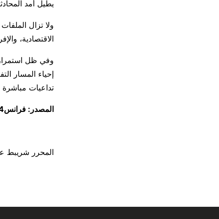
يطيل أمد المحادث
ولا تزال الملفات 
الاقتصادية، والإف
وفي ظل استمرار ه
إحياء المسار الت
تداعيات مباشرة ع
المصدر: فرانس24 / رويترز / أ ف ب
المحرر شريبط ع