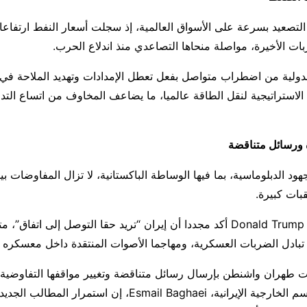
التصعيد بسرعة على الأسواق العالمية، إذ سجلت أسعار النفط ارتفاعا ت
ات الأخيرة، مواصلة منحاها التصاعدي منذ اندلاع الحرب.
الدولية من اضطراب متواصل بفعل تعطل الإمدادات وتهديد الملاحة ف
الاستراتيجية لنقل الطاقة عالميا، ما يضاعف المخاوف من اتساع التدا
ورسائل متناقضة
هود الدبلوماسية، بما فيها الوساطة الباكستانية، لا تزال المفاوضات 
بات كبيرة.
الرئيس الأمريكي Donald Trump أكد مجددا أن إيران “تريد حقا التوصل إلى اتفاق
 تبادل الضربات العسكرية، ومهاجما الأصوات المنتقدة داخل معسكره 
مت طهران واشنطن بإرسال رسائل متناقضة وتغيير مواقفها التفاوضي
وقال المتحدث باسم الخارجية الإيرانية، Esmail Baghaei، إن استمرا