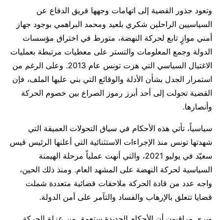
وتعود جذور القضية إلى اتهامات وجهها فريق الدفاع عن
السياسيين الراحلين شكري بلعيد ومحمد البراهمي بوجود جهاز
أمني موازٍ تابع لحركة النهضة، متورط في اختراق مؤسسات
الدولة وجمع المعلومات والتستر على معطيات مرتبطة بعمليات
الاغتيال السياسي التي هزت تونس عام 2013. وعلى الرغم من
استمرار الجدل بشأن الأدلة والوقائع التي بني عليها الملف، فإن
القضية تحولت إلى أحد أبرز رموز الصراع بين خصوم الحركة
وأنصارها.
سياسياً، تأتي هذه الأحكام في سياق التحولات العميقة التي
شهدتها تونس منذ الإجراءات الاستثنائية التي أعلنها الرئيس قيس
سعيّد في يوليو 2021، والتي أنهت عملياً مرحلة الهيمنة
السياسية لحركة النهضة على المشهد العام. ومنذ ذلك الحين،
واجه عدد من قادة الحركة ملاحقات قضائية متعددة شملت
قضايا تتعلق بالإرهاب والفساد والتآمر على أمن الدولة.
ويرى مراقبون أن الأحكام الجديدة ستعمق من عزلة الحركة