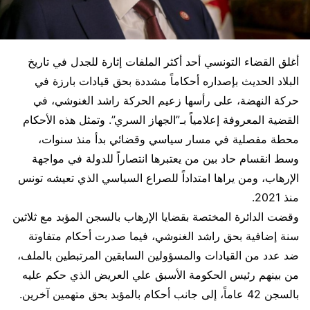
أغلق القضاء التونسي أحد أكثر الملفات إثارة للجدل في تاريخ
البلاد الحديث بإصداره أحكاماً مشددة بحق قيادات بارزة في
حركة النهضة، على رأسها زعيم الحركة راشد الغنوشي، في
القضية المعروفة إعلامياً بـ”الجهاز السري”. وتمثل هذه الأحكام
محطة مفصلية في مسار سياسي وقضائي بدأ منذ سنوات،
وسط انقسام حاد بين من يعتبرها انتصاراً للدولة في مواجهة
الإرهاب، ومن يراها امتداداً للصراع السياسي الذي تعيشه تونس
منذ 2021.
وقضت الدائرة المختصة بقضايا الإرهاب بالسجن المؤبد مع ثلاثين
سنة إضافية بحق راشد الغنوشي، فيما صدرت أحكام متفاوتة
ضد عدد من القيادات والمسؤولين السابقين المرتبطين بالملف،
من بينهم رئيس الحكومة الأسبق علي العريض الذي حكم عليه
بالسجن 42 عاماً، إلى جانب أحكام بالمؤبد بحق متهمين آخرين.