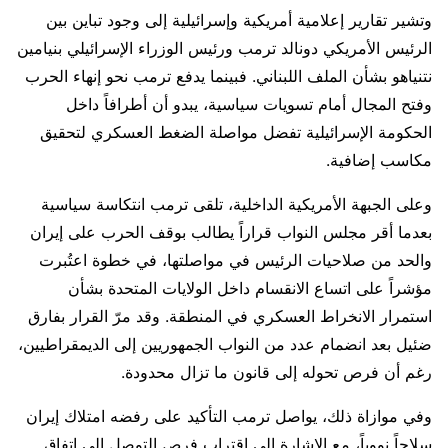
وتشير تقارير إعلامية أمريكية وإسرائيلية إلى وجود تباين بين
الرئيس الأمريكي دونالد ترمب ورئيس الوزراء الإسرائيلي بنيامين
نتنياهو بشأن الملف اللبناني. فبينما يدفع ترمب نحو إنهاء الحرب
وفتح المجال أمام تسويات سياسية، يبدو أن أطرافاً داخل
الحكومة الإسرائيلية تفضل مواصلة الضغط العسكري لتحقيق
مكاسب إضافية.
وعلى الجبهة الأمريكية الداخلية، تلقى ترمب انتكاسة سياسية
بعدما أقر مجلس النواب قراراً يطالب بوقف الحرب على إيران
والحد من صلاحيات الرئيس في مواصلتها، في خطوة اعتُبرت
مؤشراً على اتساع الانقسام داخل الولايات المتحدة بشأن
استمرار الانخراط العسكري في المنطقة. وقد مرّ القرار بفارق
ضئيل بعد انضمام عدد من النواب الجمهوريين إلى الديمقراطيين،
رغم أن فرص تحوله إلى قانون ما تزال محدودة.
وفي موازاة ذلك، يواصل ترمب التأكيد على رفضه امتلاك إيران
سلاحاً نووياً، مع الإشارة إلى اقتراب فرص التوصل إلى اتفاق