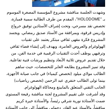
​وشهدت الجلسة مناقشة مشروع المؤسسة المصغرة الموسوم
بـ “HOLODOME”، المقدم من طرف الطالبة سمية قمبازة،
تخصص نقد مسرحي، وتحت إشراف الأستاذين توفيق خرواع
وإدريس قرقوة، وبمرافقة من الأستاذ صديق رمضاني. ويجسد
المشروع فكرة مقهى ثقافي مبتكر يعتمد على تقنيات
الهولوغرام والعروض الغامرة، ويهدف إلى إنشاء فضاء ثقافي
وترفيهي يوظف أحدث التقنيات الرقمية في خدمة الفن، من
خلال تقديم عروض ثلاثية الأبعاد وتنظيم ورشات فنية تفاعلية.
وقد تميز المشروع بطابعه العابر للتخصصات، حيث ساهم
الطالب مولاي ميلود (تخصص كيمياء) في جانب صيانة الأجهزة،
بينما تولى الطالب خنفري عبد الرحمن (تخصص رياضيات)
الجانب التقني المتعلق بالمابينغ ومحاكاة الهولوغرام.
​وقد أشرفت على تقييم المشروع لجنة مناقشة رفيعة المستوى
ضمت الأستاذة نورية شرقي رئيساً، والأستاذة خيرة كريم
مناقشاً، والأستاذ عبد القادر دحماني مناقشاً، إلى جانب الأستاذة