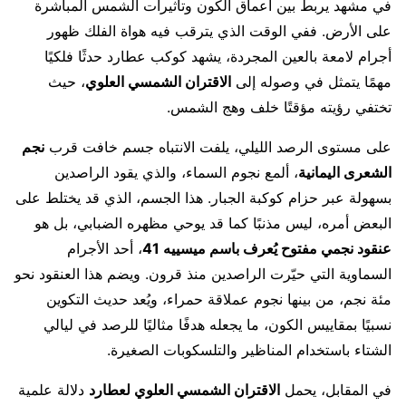
في مشهد يربط بين أعماق الكون وتأثيرات الشمس المباشرة
على الأرض. ففي الوقت الذي يترقب فيه هواة الفلك ظهور
أجرام لامعة بالعين المجردة، يشهد كوكب عطارد حدثًا فلكيًا
مهمًا يتمثل في وصوله إلى
الاقتران الشمسي العلوي
، حيث
تختفي رؤيته مؤقتًا خلف وهج الشمس.
على مستوى الرصد الليلي، يلفت الانتباه جسم خافت قرب
نجم
الشعرى اليمانية
، ألمع نجوم السماء، والذي يقود الراصدين
بسهولة عبر حزام كوكبة الجبار. هذا الجسم، الذي قد يختلط على
البعض أمره، ليس مذنبًا كما قد يوحي مظهره الضبابي، بل هو
عنقود نجمي مفتوح يُعرف باسم ميسييه 41
، أحد الأجرام
السماوية التي حيّرت الراصدين منذ قرون. ويضم هذا العنقود نحو
مئة نجم، من بينها نجوم عملاقة حمراء، ويُعد حديث التكوين
نسبيًا بمقاييس الكون، ما يجعله هدفًا مثاليًا للرصد في ليالي
الشتاء باستخدام المناظير والتلسكوبات الصغيرة.
في المقابل، يحمل
الاقتران الشمسي العلوي لعطارد
دلالة علمية