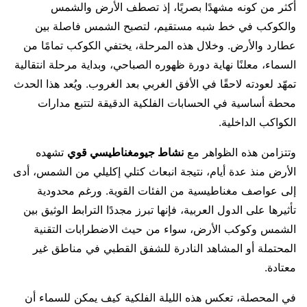
أكثر من كونه مشهدًا بصريًا، إذ تصطف الأرض والشمس
والكوكب في خط شبه مستقيم، لتصبح الشمس فاصلة بين
عطارد والأرض. وخلال هذه المرحلة، يختفي الكوكب تمامًا من
السماء، معلنًا نهاية دورة ظهوره الصباحي، وبداية مرحلة انتقالية
تمهّد لعودته لاحقًا في الأفق الغربي بعد الغروب. ويُعد هذا الحدث
محطة أساسية في الحسابات الفلكية الدقيقة لتتبع مدارات
الكواكب الداخلية.
وتتزامن هذه الظواهر مع
نشاط جيومغناطيسي قوي
تشهده
الأرض منذ عدة أيام، نتيجة انبعاث كتلي إكليلي من الشمس، أدى
إلى عواصف مغناطيسية من الفئات القوية. ورغم محدودية
تأثيرها على الدول العربية، فإنها تبرز مجددًا الترابط الوثيق بين
الشمس وكوكب الأرض، سواء من حيث الاضطرابات التقنية
المحتملة أو المشاهد النادرة للشفق القطبي في مناطق غير
معتادة.
في المحصلة، تعكس هذه الليلة الفلكية كيف يمكن للسماء أن