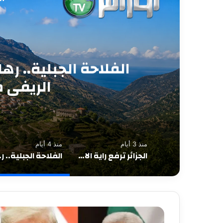
منذ
فوبيا “الجار” وصمت 
في وجه الشقيق و
منذ 3 أيام
منذ 4 أيام
الجزائر ترفع راية الابتكار في سيلفرستون… تكريم صُنّاع أول سيارة سباق جزائرية بعد إنجاز عالمي
الفلاحة الجبلي