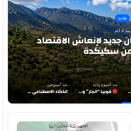
وطني
 أسبوع واحد
“الأغيار”: عن سيادة تُرفع
تتوارى أمام الغريب
منذ أسبوع واحد
منذ أسبوعين
ة.. رهان جديد لإنعاش الاقتصاد الريفي من سكيكدة
فوبيا “الجار” وصمت “الأغيار”: عن سيادة تُرفع في وجه الشقيق وتتوارى أمام الغريب
الذكاء الاصطناعي والجيل الخامس عاملان مهمان في تطوير الاقتصاد وتحسين الخدمات الاجتماعية