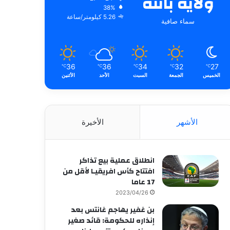
ولاية باتنة
38%
5.26 كيلومتر/ساعة
سماء صافية
36
36
34
32
27
℃
℃
℃
℃
℃
الخميس
الجمعة
السبت
الأحد
الأثنين
الأشهر
الأخيرة
انطلاق عملية بيع تذاكر
افتتاح كأس افريقيـا لأقل من
17 عاما
2023/04/26
بن غفير يهاجم غانتس بعد
إنذاره للحكومة: قائد صغير