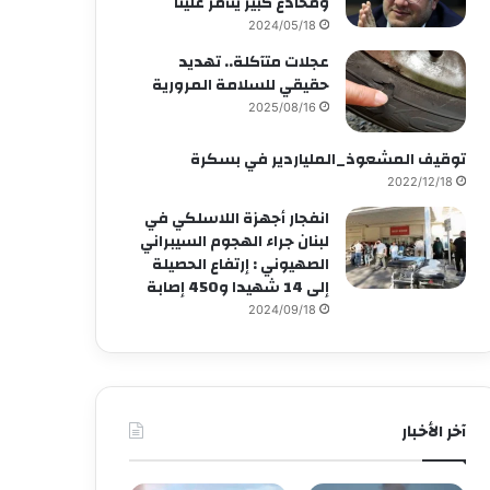
ومخادع كبير يتآمر علينا
2024/05/18
عجلات متآكلة.. تهديد
حقيقي للسلامة المرورية
2025/08/16
توقيف المشعوذ_الملياردير في بسكرة
2022/12/18
انفجار أجهزة اللاسلكي في
لبنان جراء الهجوم السيبراني
الصهيوني : إرتفاع الحصيلة
إلى 14 شهيدا و450 إصابة
2024/09/18
آخر الأخبار