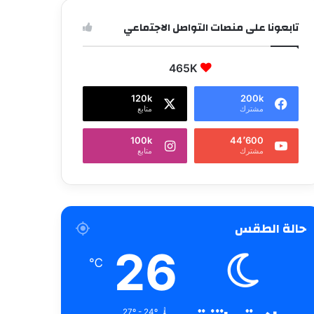
تابعونا على منصات التواصل الاجتماعي
465K
120k
200k
مشترك
متابع
100k
44٬600
مشترك
متابع
حالة الطقس
26
℃
27º - 24º