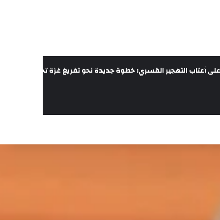
لى أعتاب التهجير القسري: خطوة جديدة نحو تفريغ غزة تحت غطاء الحرب