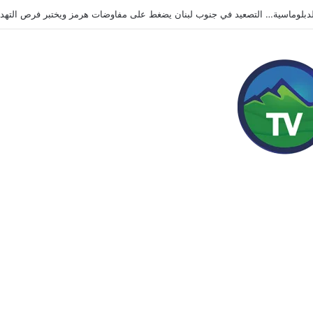
رانية تضرب محيط موسكو.. قتلى وجرحى وهجمات متبادلة تُبقي الحرب مفتوحة