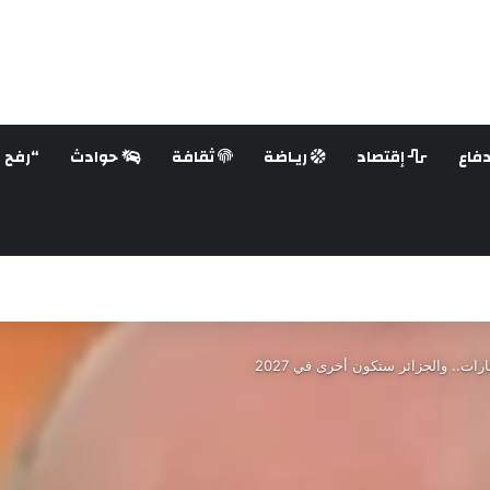
فاع
إقتصاد
ريـاضة
ثقافة
حوادث
“رفح ع
رات.. والجزائر ستكون أخرى في 2027