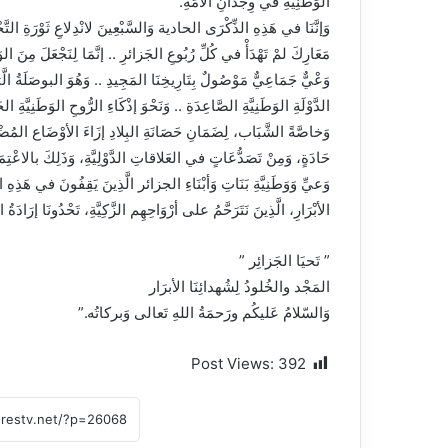
الوَطنِيَّةِ في وِجْدَانِ الأُمَّةِ.
وَإنَّنَا في هَذِهِ الذِّكْرَى الحادية وَالسَّبْعِينَ لانْدِلاعِ ثَوْرَةِ التّ
مَعَارِكَ لمْ تَهْدَأْ في كُلِّ رُبُوعِ الجَزائرِ .. إنَّمَا لِنَجْعَلَ مِنَ الوَفَ
وَعْيٌّ جَمَاعِيٌّ مَوْصُولٌ بِتَارِيخِنَا المَجِيدِ .. وَهُوَ البوصَلَةُ الّ
الدَّوْلَةِ الوَطَنِيَّةِ الصَّاعِدَةِ .. وَنَحْوَ إذْكَاءِ الرُّوحِ الوَطَنِيَّةِ ا
وَخاصَّةً الشَّبَاب، لِضَمَانِ حَصَانَةِ البِلادِ إزَاءَ الأوْضَاع المُضْط
حَادَةٍ، وَمِنْ تَصَدُّعَاتٍ في العَلاقاتِ الدَّوْلِيَّةِ، وَذَلِكَ بالاعْتِمَادِ
وَعيِّ وَوَطَنِيَّةِ بَنَاتِ وَأبْنَاءِ الجزائر الَّذِينَ يَقِفُونَ في هَذِهِ 
الأبْرَارِ، الَّذِينَ نَتَرَحَّمُ على أرْوَاحِهِم الزَّكِيَّةِ، تَحْدُونَا إرَاد
” تَحيَا الجَزائِر ”
المَجْد والخُلودُ لِشُهدائِنَا الأبرَار
وَالسّلامُ عَليكُم ورَحمَةُ اللهِ تَعالى وَبركاتُه.”
Post Views:
392