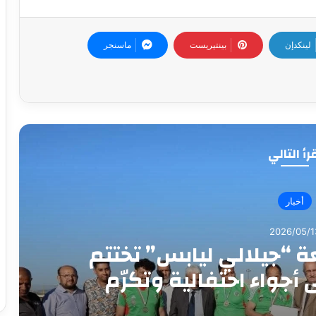
لينكدإن
بينتيريست
ماسنجر
رأ التالي
أخبار
2026/05/1
طن وطهران على “أجهزة
 المقترح الإيراني والتوتر
د هرمز