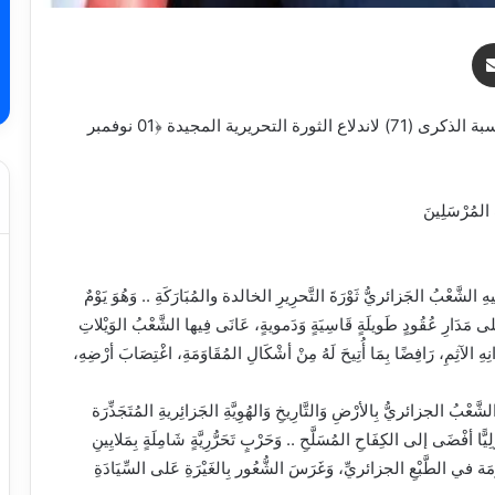
ر
مشاركة عبر البريد
#رسالة رئيس الجمهورية، السيد عبد المجيد تبون بمناسبة الذكرى (71) لاندلاع الثورة التحريرية المجيدة ﴿01 نوفمبر
لمُرْسَلِينَ
هِ الشَّعْبُ الجَزائريُّ ثَوْرَةَ التَّحرِيرِ الخالدة والمُبَارَكَةِ .. وَهُوَ يَوْمٌ
على مَدَارِ عُقُودٍ طَويلَةٍ قَاسِيَةٍ وَدَمويةٍ، عَانَى فِيها الشَّعْبُ الوَيْلاتِ
نِهِ الآثِمِ، رَافِضًا بِمَا أُتِيحَ لَهُ مِنْ أشْكَالِ المُقَاوَمَةِ، اغْتِصَابَ أرْضِهِ،
الشَّعْبُ الجزائريُّ بِالأرْضِ وَالتَّارِيخِ وَالهُوِيَّةِ الجَزائِريةِ المُتَجَذِّرَة
يًّا أفْضَى إلى الكِفَاحِ المُسَلَّحِ .. وَحَرْبٍ تَحَرُّرِيَّةٍ شَامِلَةٍ بِمَلايِينِ
َاوَمَة في الطَّبْعِ الجزائريِّ، وَغَرَسَ الشُّعُور بِالغَيْرَةِ عَلى السِّيَادَةِ