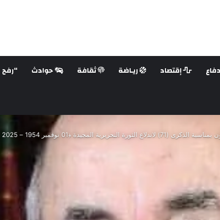
فاع
إقتصاد
ريـاضة
ثقافة
حوادث
“رفح ع
جيدة ﴿01 نوفمبر 1954 – 2025 ﴾، هذا نصها