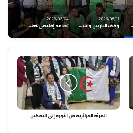
2026/03/04
2026/05/11
دورتها الرياضية في أجواء احتفالية وتكرّم متقاعديها بلمسة وفاء
وقف النار بين واشنطن وطهران على “أجهزة الإنعاش”.. ترامب يرفض المقترح الإيراني والتوتر يهدد هرمز
تصاعد إقليمي خطير مع اتساع المواجهة الأميركية–الإسرائيلية ضد إيران واستهداف أصول أمير.كية
المرأة الجزائرية من الثورة إلى التمكين