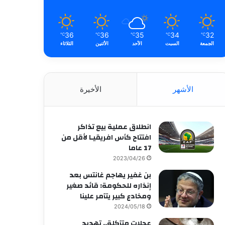
36
36
35
34
32
℃
℃
℃
℃
℃
الجمعة
السبت
الأحد
الأثنين
الثلاثاء
الأشهر
الأخيرة
انطلاق عملية بيع تذاكر
افتتاح كأس افريقيـا لأقل من
17 عاما
2023/04/26
بن غفير يهاجم غانتس بعد
إنذاره للحكومة: قائد صغير
ومخادع كبير يتآمر علينا
2024/05/18
عجلات متآكلة.. تهديد