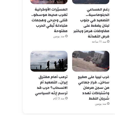
رغم المساعي
المسيّرات الأوكرانية
الدبلوماسية…
تضرب محيط موسكو..
التصعيد في جنوب
قتلى وجرحى وهجمات
لبنان يضغط على
متبادلة تُبقي الحرب
مفاوضات هرمز ويختبر
مفتوحة
فرص التهدئة
منذ يومين
منذ 11 ساعة
أخبار
غرب ليبيا على صفيح
ترمب أمام مفترق
ساخن.. فرار جماعي
إيران.. التصعيد أم
2026/03/04
من سجن صرمان
الانسحاب؟ حرب قد
تصاعد إقليمي خطير مع اتس
واشتباكات تهدد
ترسم إرثه السياسي
الأميركية–الإسرائيلية ضد إير
شريان النفط
منذ 3 أيام
منذ يومين
أمير.كية