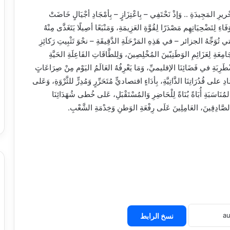
َحْريرِ المَجِيدَةِ .. وَإذْ نَحْتَفِي – بِاعْتِزَازٍ – بِأمْجَادِ أجْيَالٍ خَاضَتْ
اءِ لِتَضْحِيَاتِهِم مَصْدَرًا لِقُوَّةِ العَزِيمَةِ، وَمَنْبَعًا أصِيلًا يَتَغَذَّى مِنْهُ
َتي تُوَجِّهُ الجزائر – في هَذِهِ المَرْحَلَةِ الدَّقِيقَةِ – نحْوَ تَثْبِيتِ رَكائِزِ
لجَامِعَةِ لِعَزَائِمِ الوَطَنِيّينَ المُخْلِصِينَ، وَلِلطَّاقَاتِ الفَاعِلَةِ الحَيَّةِ
َرِبَةِ في فَضَائِنَا الإقليميِّ، وَمَا يَعْرِفُهُ العَالَمُ اليَوْم مِنْ صِرَاعَاتٍ
 على قُدُرَاتِنَا الذَّاتِيَّةِ، بِأدَاءٍ اقتصاديٍّ مُتَحَرِّرٍ وَمُدِرٍّ للثَّرْوَةِ، وَعَلى
المُنَاسَبَةِ أُبَاةً بُنَاةً لِلْحَاضِرِ وَالمُسْتَقْبَلِ، عَلى خُطى شُهَدَائِنَا
َةُ الصَّادِقِينَ، العَامِلِينَ عَلَى رِفْعَةِ الوَطنِ وَخِدْمَةِ الشَّعْبِ.
نسخ الرابط