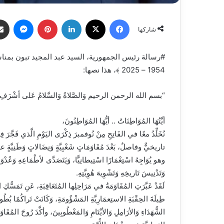
فيسبوك
X
لينكدإن
بينتيريست
ماسنج
شاركها
1954 – 2025 ﴾، هذا نصها:
“بسم الله الرحمن الرحيم وَالصَّلاةُ وَالسَّلامُ عَلى أشْرَفِ ا
أيَّتُهَا المُوَاطِنَاتُ .. أيُّهَا المُوَاطِنُونَ،
نُخَلِّدُ معًا في الفَاتِحِ مِنْ نُوفمبرَ ذِكْرَى اليَوْمِ الَّذي فَجَّرَ فِي
تاريخيٌّ وفاصلٌ، بَعْدَ مُقَاوَمَاتٍ شَعْبِيَّةٍ وَنِضَالاتٍ وَطَنِيَّةٍ 
وهو يُوَاجِهُ اسْتِعْمَارًا اسْتِيطانِيًّا، وَيَتَصَدَّى لأطْمَاعِهِ وَعُدْوَا
وَتَدْنِيسَ تَاريخِهِ وَتَشْوِيهَ هُوِيَّتِهِ.
لَقَدْ عَبَّرَتِ المُقَاوَمَةُ في مَرَاحِلِها المُتَعَاقِبَةِ، عَنِ تَمَسُّكِ 
طِيلَةَ الحِقْبَةِ الاستِعمَارِيَّةِ المَشْؤُومَةِ، وَكَانَتْ تَراكُمًا بُطُولِ
الشُّهَدَاءِ وَالأرَامِلِ وَالأيْتَامِ وَالمَعْطُوبِينَ، وأكَّدَ رُوحَ المُق