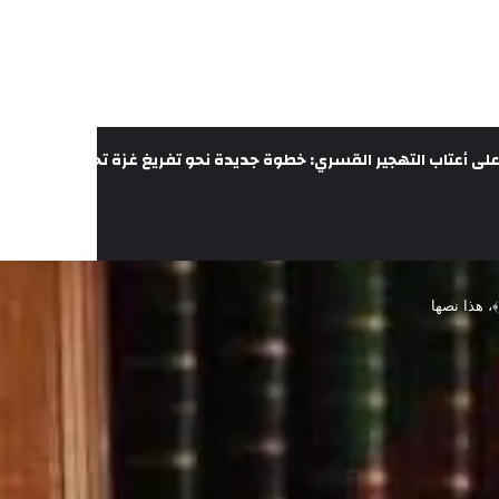
لى أعتاب التهجير القسري: خطوة جديدة نحو تفريغ غزة تحت غطاء الحرب