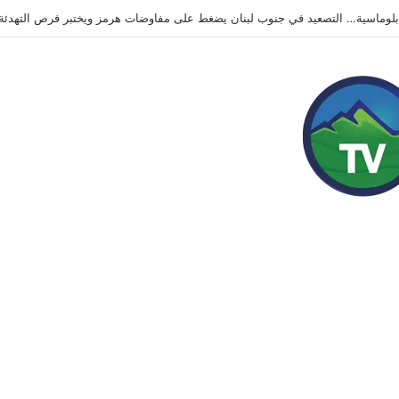
انية تضرب محيط موسكو.. قتلى وجرحى وهجمات متبادلة تُبقي الحرب مفتوحة