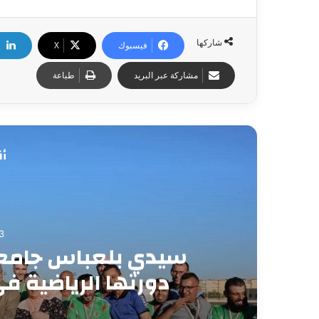
شاركها
فيسبوك
X
مشاركة عبر البريد
طباعة
أق
1
وقف النار بين واشن
الإنعاش”.. ترامب يرفض
يهد