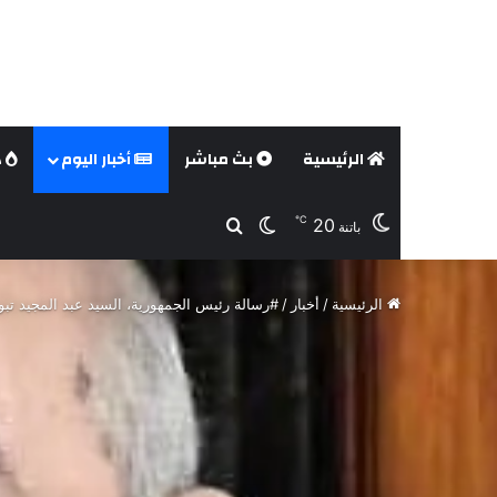
الرئيسية
بث مباشر
أخبار اليوم
د
℃
20
بحث عن
الوضع المظلم
باتنة
الرئيسية
/
أخبار
/
#رسالة رئيس الجمهورية، السيد عبد المجيد تبون بمناسبة الذكرى (71) لاندلاع الثورة التحريرية الم