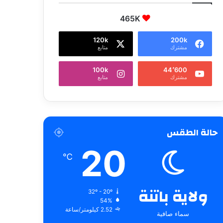
465K
120k
200k
مشترك
متابع
100k
44٬600
مشترك
متابع
حالة الطقس
20
℃
ولاية باتنة
32º - 20º
54%
2.52 كيلومتر/ساعة
سماء صافية