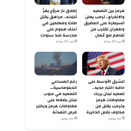
هرمز بين التصعيد
إطلاق نار مروّع يهزّ
والانفراج.. ترمب يعلن
تايلاند.. مراهق يقتل
السيطرة على المضيق
طلابًا ومعلمين في
وطهران تقترب من
أعنف هجوم على
تفاهم مع عُمان
مدرسة منذ سنوات
منذ 20 ساعة
منذ 20 ساعة
الشرق الأوسط على
رغم المساعي
حافة اختبار جديد..
الدبلوماسية…
تصعيد لبنان يربك
التصعيد في جنوب
مفاوضات هرمز
لبنان يضغط على
وترمب يقلل من
مفاوضات هرمز ويختبر
مخاوف نقص الذخيرة
فرص التهدئة
منذ يومين
منذ يومين