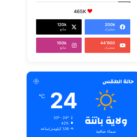
465K
120k
200k
مشترك
متابع
100k
44٬600
مشترك
متابع
حالة الطقس
24
℃
ولاية باتنة
33º - 24º
42%
1.06 كيلومتر/ساعة
سماء صافية