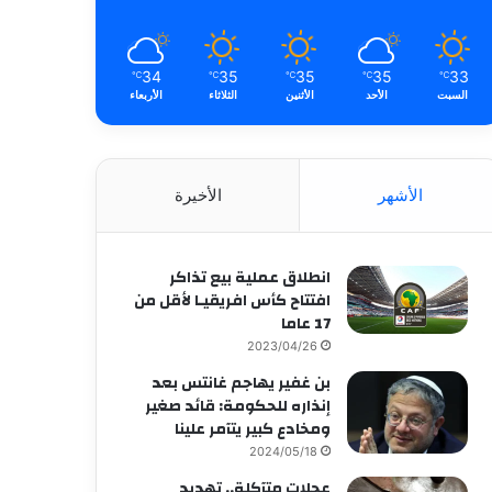
34
35
35
35
33
℃
℃
℃
℃
℃
السبت
الأحد
الأثنين
الثلاثاء
الأربعاء
الأشهر
الأخيرة
انطلاق عملية بيع تذاكر
افتتاح كأس افريقيـا لأقل من
17 عاما
2023/04/26
بن غفير يهاجم غانتس بعد
إنذاره للحكومة: قائد صغير
ومخادع كبير يتآمر علينا
2024/05/18
عجلات متآكلة.. تهديد