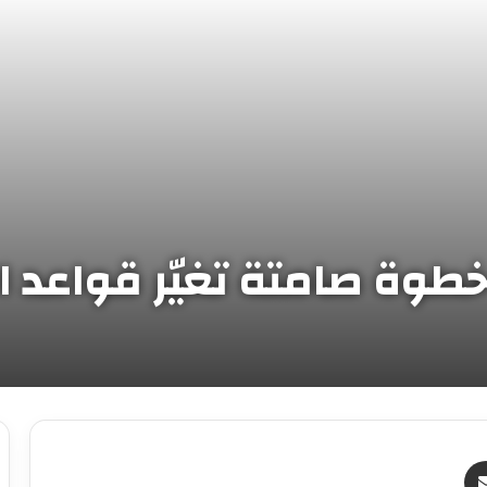
وة صامتة تغيّر قواعد ا
ر
مشاركة عبر البريد