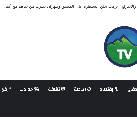
هزّ تايلاند.. مراهق يقتل طلابًا ومعلمين في أعنف هجوم على مدرسة منذ سنوات
فاع
إقتصاد
ريـاضة
ثقافة
حوادث
“رفح ع