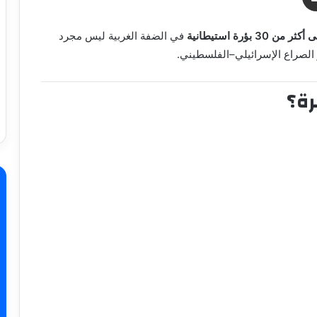
3 بؤرة استيطانية
في الضفة الغربية ليس مجرد
لصراع الإسرائيلي–الفلسطيني.
رة؟