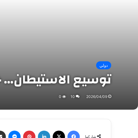
دولي
توسيع الاستيطان… خط
0
10
2026/04/09
فيسبوك
X
لينكدإن
بينتيريست
ماسنج
شاركها