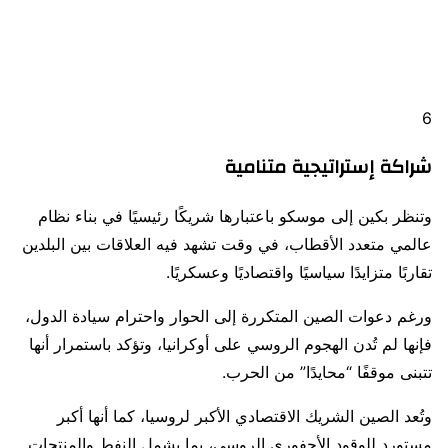
6
شراكة إستراتيجية متنامية
وتنظر بكين إلى موسكو باعتبارها شريكًا رئيسيًا في بناء نظام
عالمي متعدد الأقطاب، في وقت تشهد فيه العلاقات بين البلدين
تقاربًا متزايدًا سياسيًا واقتصاديًا وعسكريًا.
ورغم دعوات الصين المتكررة إلى الحوار واحترام سيادة الدول،
فإنها لم تُدن الهجوم الروسي على
أوكرانيا
، وتؤكد باستمرار أنها
تتبنى موقفًا “محايدًا” من الحرب.
وتُعد الصين الشريك الاقتصادي الأكبر لروسيا، كما أنها أكبر
مستورد للوقود الأحفوري الروسي، بما يشمل النفط والمنتجات