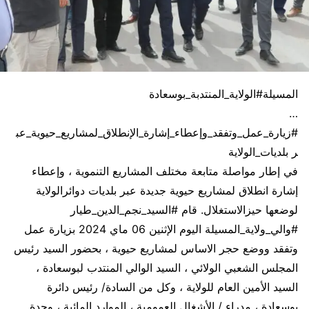
المسيلة#الولاية_المنتدبة_بوسعادة
…
#زيارة_عمل_وتفقد_وإعطاء_إشارة_الإنطلاق_لمشاريع_حيوية_عب
ر بلديات_الولاية
في إطار مواصلة متابعة مختلف المشاريع التنموية ، وإعطاء
إشارة انطلاق لمشاريع حيوية جديدة عبر بلديات دوائرالولاية
لوضعها حيزالاستغلال. قام #السيد_نجم_الدين_طيار
#والي_ولاية_المسيلة اليوم الإثنين 06 ماي 2024 بزيارة عمل
وتفقد ووضع حجر الاساس لمشاريع حيوية ، بحضور السيد رئيس
المجلس الشعبي الولائي ، السيد الوالي المنتدب لبوسعادة ،
السيد الأمين العام للولاية ، وكل من السادة/ رئيس دائرة
بوسعادة ، مدراء / الأشغال العمومية ، الموارد المائية ، وحدة