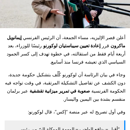
أعلن قصر الإليزيه، مساء الجمعة، أن الرئيس الفرنسي
إيمانويل
ماكرون
قرر
إعادة تعيين سيباستيان لوكورنو
رئيسًا للوزراء، بعد
أربعة أيام فقط من استقالته، في خطوة تهدف إلى كسر الجمود
السياسي الذي تعيشه فرنسا منذ أسابيع.
وجاء في بيان الرئاسة أن لوكورنو كُلّف بتشكيل حكومة جديدة،
دون الكشف عن تفاصيل التشكيلة المرتقبة، في وقت تواجه فيه
الحكومة الفرنسية
صعوبة في تمرير ميزانية تقشفية
عبر برلمان
منقسم بشدة بين اليمين واليسار.
وفي أول تصريح له عبر منصة “إكس”، قال لوكورنو:
“أقبل – بدافع الواجب – المهمة الموكلة إليّ من رئيس