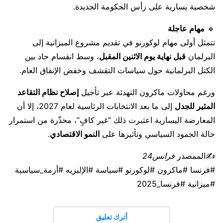
شخصية يسارية على رأس الحكومة الجديدة.
🔹
مهام عاجلة
تتمثل أولى مهام لوكورنو في تقديم مشروع الميزانية إلى
البرلمان
قبل نهاية يوم الاثنين المقبل
، وسط انقسام حاد بين
الكتل البرلمانية حول سياسات التقشف وخفض الإنفاق العام.
ورغم محاولات ماكرون التهدئة عبر تأجيل
إصلاح نظام التقاعد
المثير للجدل
إلى ما بعد الانتخابات الرئاسية لعام 2027، إلا أن
المعارضة اليسارية اعتبرت ذلك “غير كافٍ”، محذّرة من استمرار
حالة الجمود السياسي وتأثيرها على
النمو الاقتصادي
.
✍️الممصدر
فرانس24
#فرنسا #ماكرون #لوكورنو #سياسة #الإليزيه #أزمة_سياسية
#ميزانية #فرنسا_2025
أترك تعليق