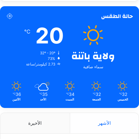
حالة الطقس
20
℃
ولاية باتنة
32º - 20º
73%
2.73 كيلومتر/ساعة
سماء صافية
36
35
34
32
32
℃
℃
℃
℃
℃
الخميس
الجمعة
السبت
الأحد
الأثنين
الأشهر
الأخيرة