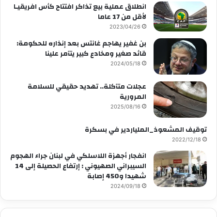
انطلاق عملية بيع تذاكر افتتاح كأس افريقيـا
لأقل من 17 عاما
2023/04/26
بن غفير يهاجم غانتس بعد إنذاره للحكومة:
قائد صغير ومخادع كبير يتآمر علينا
2024/05/18
عجلات متآكلة.. تهديد حقيقي للسلامة
المرورية
2025/08/16
توقيف المشعوذ_الملياردير في بسكرة
2022/12/18
انفجار أجهزة اللاسلكي في لبنان جراء الهجوم
السيبراني الصهيوني : إرتفاع الحصيلة إلى 14
شهيدا و450 إصابة
2024/09/18