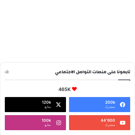
تابعونا على منصات التواصل الاجتماعي
465K
120k
200k
مشترك
متابع
100k
44٬600
مشترك
متابع