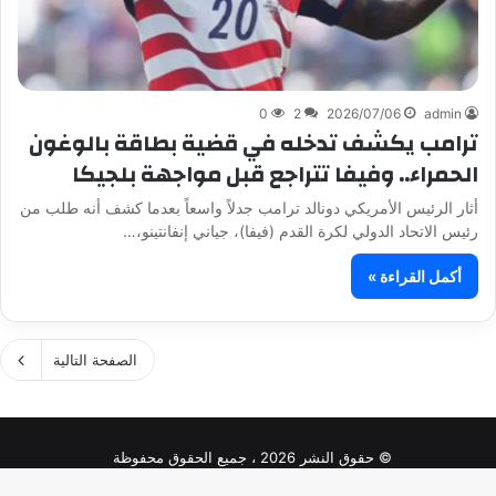
0
2
2026/07/06
admin
ترامب يكشف تدخله في قضية بطاقة بالوغون
الحمراء.. وفيفا تتراجع قبل مواجهة بلجيكا
أثار الرئيس الأمريكي دونالد ترامب جدلاً واسعاً بعدما كشف أنه طلب من
رئيس الاتحاد الدولي لكرة القدم (فيفا)، جياني إنفانتينو،…
أكمل القراءة »
الصفحة التالية
© حقوق النشر 2026 ، جميع الحقوق محفوظة
من نحن
اتصل بنا