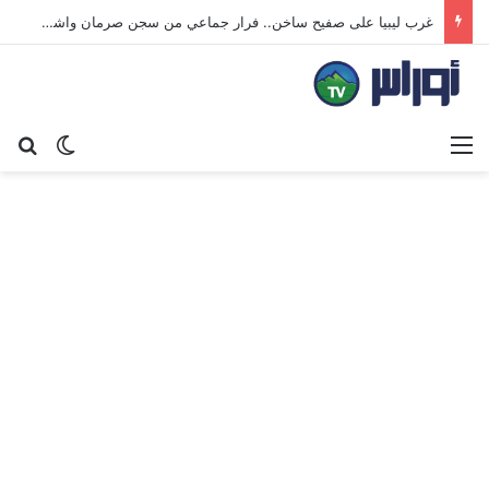
غرب ليبيا على صفيح ساخن.. فرار جماعي من سجن صرمان واشتباكات تهدد شريان النفط
القائمة
بح
الوضع ا