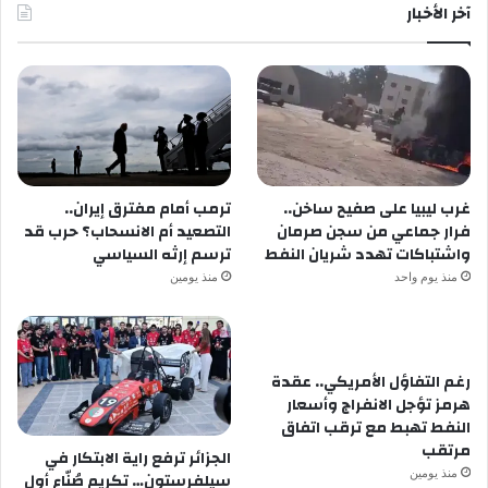
آخر الأخبار
غرب ليبيا على صفيح ساخن..
ترمب أمام مفترق إيران..
فرار جماعي من سجن صرمان
التصعيد أم الانسحاب؟ حرب قد
واشتباكات تهدد شريان النفط
ترسم إرثه السياسي
منذ يوم واحد
منذ يومين
رغم التفاؤل الأمريكي.. عقدة
هرمز تؤجل الانفراج وأسعار
النفط تهبط مع ترقب اتفاق
مرتقب
الجزائر ترفع راية الابتكار في
منذ يومين
سيلفرستون… تكريم صُنّاع أول