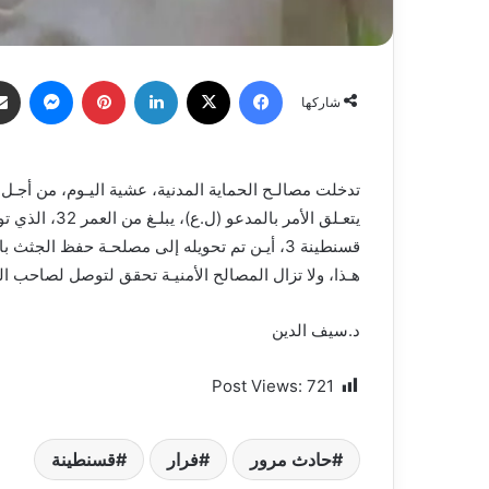
فيسبوك
X
لينكدإن
بينتيريست
ماسنج
شاركها
تدخلت مصالـح الحماية المدنية، عشية اليـوم، من أ
يتعـلق الأمر ب
قسنطينة 3، أيـن تم تحويله إلى مصلحـة حفظ الجثث بالمستشفى من قبل مصالح الحماية المدنية.
هـذا، ولا تزال المصالح الأمنيـة تحقق لتوصل لصاحب الس
د.سيف الدين
Post Views:
721
حادث مرور
فرار
قسنطينة