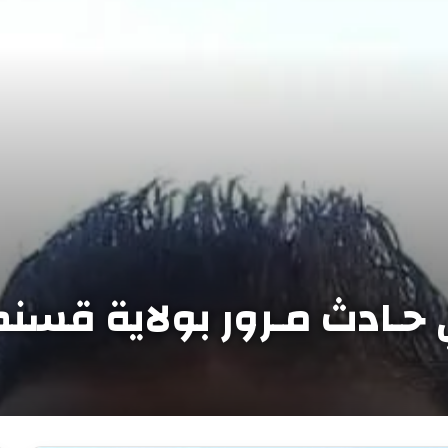
ـادث مـرور بولاية قسنط