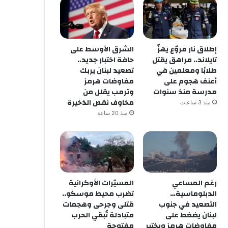
إطلاق نار مروّع يهزّ
الشرق الأوسط على
تايلاند.. مراهق يقتل
حافة اختبار جديد..
طلابًا ومعلمين في
تصعيد لبنان يربك
أعنف هجوم على
مفاوضات هرمز
مدرسة منذ سنوات
وترمب يقلل من
مخاوف نقص الذخيرة
منذ 3 ساعات
منذ 20 ساعة
رغم المساعي
المسيّرات الأوكرانية
الدبلوماسية…
تضرب محيط موسكو..
التصعيد في جنوب
قتلى وجرحى وهجمات
لبنان يضغط على
متبادلة تُبقي الحرب
مفاوضات هرمز ويختبر
مفتوحة