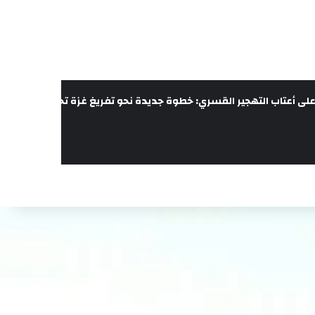
لى أعتاب التهجير القسري: خطوة جديدة نحو تفريغ غزة تحت غطاء الحرب