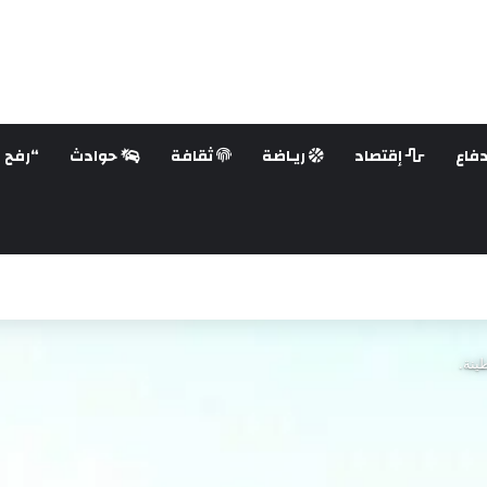
فاع
إقتصاد
ريـاضة
ثقافة
حوادث
“رفح ع
ينة.