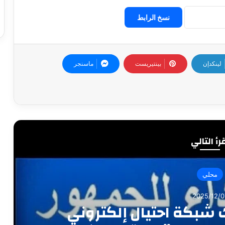
نسخ الرابط
لينكدإن
بينتيريست
ماسنجر
رأ التالي
محلي
2025/11/2
ة | استمرار التوتر داخل