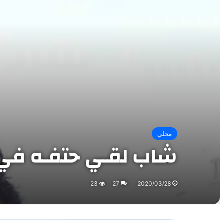
محلي
شاب لقـي حتفـه في ح
23
27
2020/03/28