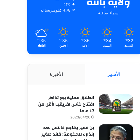
ولاية باتنة
21%
4.78 كيلومتر/ساعة
سماء صافية
35
35
36
34
32
℃
℃
℃
℃
℃
الجمعة
السبت
الأحد
الأثنين
الثلاثاء
الأشهر
الأخيرة
انطلاق عملية بيع تذاكر
افتتاح كأس افريقيـا لأقل من
17 عاما
2023/04/26
بن غفير يهاجم غانتس بعد
إنذاره للحكومة: قائد صغير