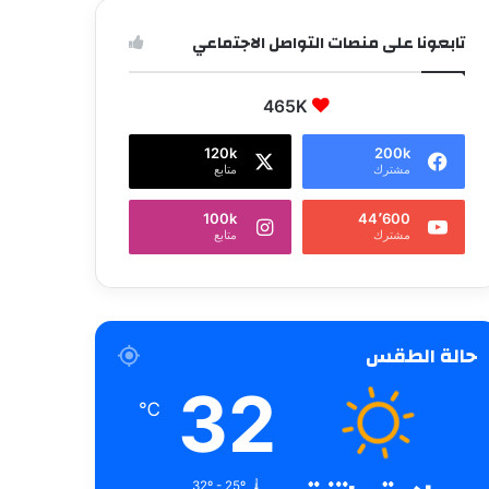
تابعونا على منصات التواصل الاجتماعي
465K
120k
200k
مشترك
متابع
100k
44٬600
مشترك
متابع
حالة الطقس
32
℃
32º - 25º