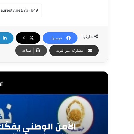
شاركها
فيسبوك
X
مشاركة عبر البريد
طباعة
أق
8
ام البواقي بعين مليل