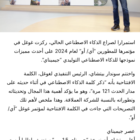
استمرارا لصراع الذكاء الاصطناعي الحالي، ركزت غوغل في
مؤتمرها للمطورين “آي/ أو” لعام 2024 على أحدث مميزات
نموذجها للذكاء الاصطناعي التوليدي “جيميناي”.
واختتم سوندار بيتشاي، الرئيس التنفيذي لغوغل، الكلمة
الافتتاحية بأنه “ذكر كلمة الذكاء الاصطناعي في أثناء حديثه على
مدار الحدث 121 مرة”، وهو ما يؤكد أهمية هذا المجال وتحديثاته
وتطوراته بالنسبة للشركة العملاقة. وهذا ملخص لأهم تلك
التصريحات التي جاءت في الكلمة الافتتاحية لمؤتمر غوغل “آي/
أو”.
عصر جيميناي
أعلن بيتشاي أن نسخة “جيميناي 1.5 برو” ستضيف إطارا أوسع