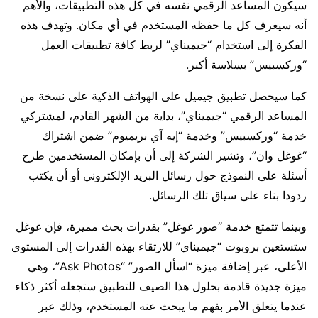
سيكون المساعد الرقمي نفسه في كل هذه التطبيقات، والأهم
أنه سيعرف كل ما حفظه المستخدم في أي مكان. وتهدف هذه
الفكرة إلى استخدام “جيميناي” لربط كافة تطبيقات العمل
“وركسبيس” بسلاسة أكبر.
كما سيحصل تطبيق جيميل على الهواتف الذكية على نسخة من
المساعد الرقمي “جيميناي”، بداية من الشهر القادم، لمشتركي
خدمة “وركسبيس” وخدمة “إيه آي بريميوم” ضمن اشتراك
“غوغل وان”، وتشير الشركة إلى أن بإمكان المستخدمين طرح
أسئلة على النموذج حول رسائل البريد الإلكتروني أو أن يكتب
ردودا بناء على سياق تلك الرسائل.
وبينما تتمتع خدمة “صور غوغل” بقدرات بحث مميزة، فإن غوغل
ستستعين بروبوت “جيميناي” للارتقاء بهذه القدرات إلى المستوى
الأعلى، عبر إضافة ميزة “اسأل الصور” “Ask Photos”، وهي
ميزة جديدة قادمة بحلول هذا الصيف للتطبيق ستجعله أكثر ذكاء
عندما يتعلق الأمر بفهم ما يبحث عنه المستخدم، وذلك عبر