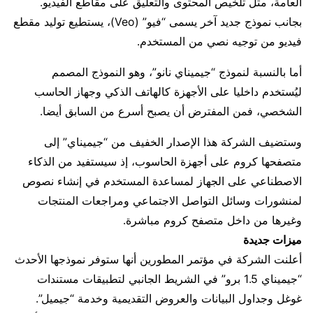
العامة، مثل تلخيص المحتوى والتعليق على مقاطع الفيديو.
بجانب نموذج جديد آخر يسمى “فيو” (Veo)، يستطيع توليد مقطع
فيديو من توجيه نصي من المستخدم.
أما بالنسبة لنموذج “جيميناي نانو”، وهو النموذج المصمم
ليُستخدم داخليا على الأجهزة كالهاتف الذكي وجهاز الحاسب
الشخصي، فمن المفترض أن يصبح أسرع من السابق أيضا.
وستضيف الشركة هذا الإصدار الخفيف من “جيميناي” إلى
متصفحها كروم على أجهزة الحاسوب، إذ سيستفيد من الذكاء
الاصطناعي على الجهاز لمساعدة المستخدم في إنشاء نصوص
لمنشورات وسائل التواصل الاجتماعي ومراجعات المنتجات
وغيرها من داخل متصفح كروم مباشرة.
ميزات جديدة
أعلنت الشركة في مؤتمر المطورين أنها ستوفر نموذجها الأحدث
“جيميناي 1.5 برو” في الشريط الجانبي لتطبيقات مستندات
غوغل وجداول البيانات والعروض التقديمية وخدمة “جيميل”.