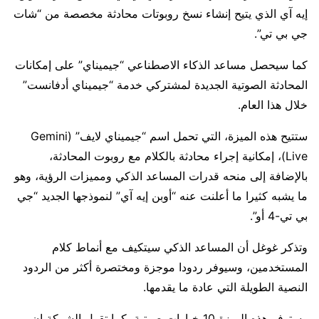
إيه آي الذي يتيح إنشاء نسخ روبوتات محادثة مخصصة من “شات
جي بي تي”.
كما سيحصل مساعد الذكاء الاصطناعي “جيميناي” على إمكانات
المحادثة الصوتية الجديدة لمشتركي خدمة “جيميناي أدفانست”
خلال هذا العام.
ستتيح هذه الميزة، التي تحمل اسم “جيميناي لايف” (Gemini
Live)، إمكانية إجراء محادثة بالكلام مع روبوت المحادثة،
بالإضافة إلى منحه قدرات المساعد الذكي ومميزات الرؤية، وهو
ما يشبه كثيرا ما أعلنت عنه “أوبن إيه آي” لنموذجها الجديد “جي
بي تي-4 أو”.
وتذكر غوغل أن المساعد الذكي سيتكيف مع أنماط كلام
المستخدمين، وسيوفر ردودا موجزة ومختصرة أكثر من الردود
النصية الطويلة التي عادة ما يقدمها.
وستوفر هذه الميزة 10 خيارات صوتية، كما تقول الشركة إن