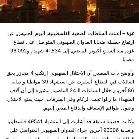
غزة –
أعلنت السلطات الصحية الفلسطينية, اليوم الخميس, عن
ارتفاع حصيلة ضحايا العدوان الصهيوني المتواصل على قطاع
غزة, منذ السابع أكتوبر الماضي, إلى 41,534 شهيدا, و96,092
مصابا.
وأوضح ذات المصدر, أن الاحتلال الصهيوني ارتكب 4 مجازر بحق
العائلات في القطاع, أسفرت عن استشهاد 39 مواطنا وإصابة
86 آخرين, خلال الساعات الـ24 الماضية, مشيرة إلى أن آلاف
الشهداء ما زالوا تحت الركام وفي الطرقات, حيث يمنع الاحتلال
وصول طواقم الإسعاف والدفاع المدني إليهم.
وكانت حصيلة سابقة قد أشارت إلى استشهاد 49541 فلسطينيا
وإصابة 96006 آخرين, جراء العدوان الصهيوني المتواصل على
قطاع غزة والذي خلف كارثة إنسانية غير مسبوقة وتسبب بنزوح