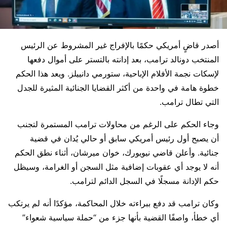
أصدر قاضٍ أمريكي حكمًا بالإفراج غير المشروط عن الرئيس
المنتخب دونالد ترامب، بعد إدانته بالتستر على أموال دفعها
لإسكات نجمة الأفلام الإباحية، ستورمي دانييلز. ويعد هذا الحكم
خطوة هامة في واحدة من أكثر القضايا الجنائية المثيرة للجدل
التي تطال ترامب.
وجاء الحكم على الرغم من محاولات ترامب المستمرة لتجنب
أن يصبح أول رئيس أمريكي سابق أو حالي يُدان في قضية
جنائية. وأعلن قاضي نيويورك، خوان ميرشان، أثناء نطق الحكم
أنه لا يوجد أي عقوبات إضافية مثل السجن أو الغرامة، وسيظل
حكم الإدانة مسجلًا في السجل الدائم لترامب.
وكان ترامب قد دفع ببراءته خلال المحاكمة، مؤكدًا أنه لم يرتكب
أي خطأ، واصفًا القضية بأنها جزء من “حملة سياسية شعواء”