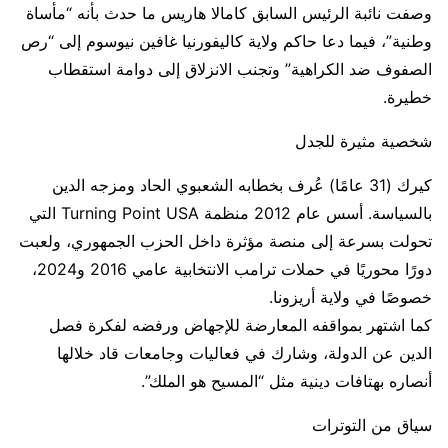
وصفت نائبة الرئيس السابق كامالا هاريس ما حدث بأنه “مأساة
وطنية”، فيما دعا حاكم ولاية كاليفورنيا غافين نيوسوم إلى “رص
الصفوف ضد الكراهية” وتجنب الانزلاق إلى دوامة استقطاب
خطيرة.
شخصية مثيرة للجدل
كيرك (31 عامًا) عُرف بخطابه الشعبوي الحاد ومزجه الدين
بالسياسة. أسس عام 2012 منظمة Turning Point USA التي
تحولت بسرعة إلى منصة مؤثرة داخل الحزب الجمهوري، ولعبت
دورًا محوريًا في حملات ترامب الانتخابية عامي 2016 و2024،
خصوصًا في ولاية أريزونا.
كما اشتهر بمواقفه المعارضة للإجهاض ورفضه لفكرة فصل
الدين عن الدولة، وشارك في فعاليات وجامعات قاد خلالها
أنصاره بهتافات دينية مثل “المسيح هو الملك”.
سياق من التوترات