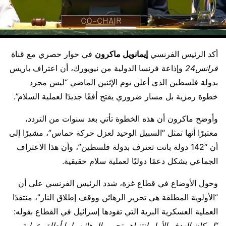
أكد الرئيس الفرنسي
إيمانويل ماكرون
في حوار حصري مع قناة
فرانس24
وإذاعة فرنسا الدولية من نيويورك، أن اعتراف باريس
بدولة فلسطين الذي أعلن يوم الإثنين الماضي “ليس مجرد
خطوة رمزية بل مسار ضروري يفتح أفقًا جديدًا لعملية السلام”.
وأوضح ماكرون أن هذه الخطوة تأتي بعد سنوات من التردد،
معتبرًا أنها تمثل “السبيل الوحيد لعزل حركة حماس”، مشيرًا إلى
أن “142 دولة باتت تعترف بدولة فلسطين”، وأن هذا الاعتراف
الجماعي يشكل دعمًا دوليًا لعملية سلام حقيقية.
وحول الأوضاع في قطاع غزة، شدد الرئيس الفرنسي على أن
“الأولوية المطلقة هي تحرير الرهائن ووقف إطلاق النار”، منتقدًا
العملية العسكرية البرية التي تقودها إسرائيل في القطاع بقوله:
“لو كان الهدف الأول لنتنياهو تحرير الرهائن، لما أطلق عملية