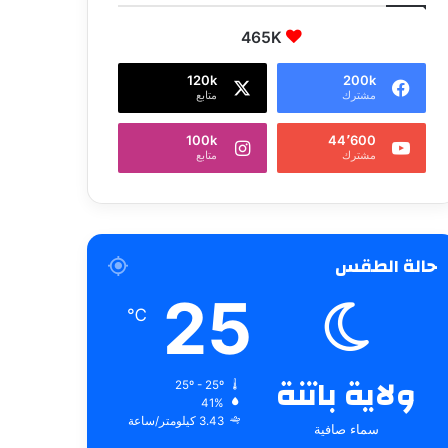
465K
120k
200k
مشترك
متابع
100k
44٬600
مشترك
متابع
حالة الطقس
25
℃
ولاية باتنة
25º - 25º
41%
3.43 كيلومتر/ساعة
سماء صافية