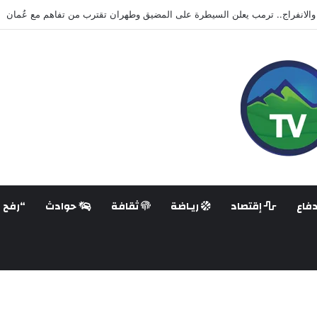
هزّ تايلاند.. مراهق يقتل طلابًا ومعلمين في أعنف هجوم على مدرسة منذ سنوات
فاع
إقتصاد
ريـاضة
ثقافة
حوادث
“رفح ع