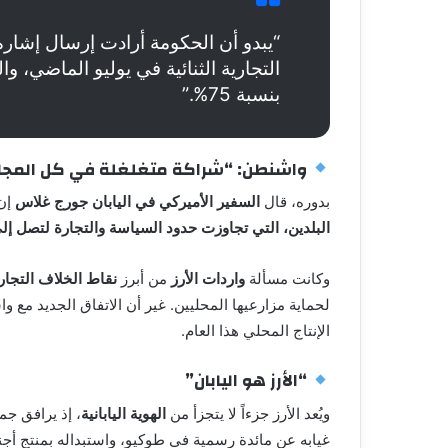
“يبدو أن الحكومة أرادت إرسال إشارة إ
التجارية الثنائية في يوليو الماضي، و
بنسبة 75%.”
واشنطن: “شراكة متغلغلة في كل المجا
بدوره، قال
السفير الأميركي في اليابان جورج غلاس
إن 
البلدين، التي تجاوزت حدود السياسة والتجارة لتصل إلى ا
وكانت مسألة
واردات الأرز
من أبرز
نقاط الخلاف التجا
لحماية مزارعيها المحليين. غير أن الاتفاق الجديد مع
الإنتاج المحلي هذا العام.
“الأرز هو اليابان”
ويُعد الأرز جزءاً لا يتجزأ من
الهوية اليابانية
، إذ يرافق جمي
غيابه عن مائدة رسمية في طوكيو، واستبداله بمنتج أج