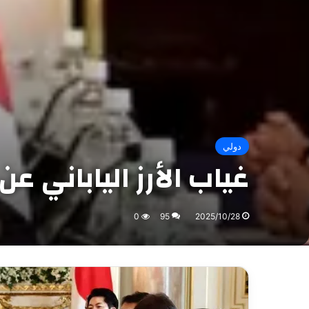
دولي
غياب الأرز الياباني 
0
95
2025/10/28