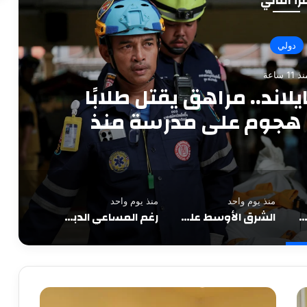
رأ التالي
دولي
نذ يوم واحد
اختبار جديد.. تصعيد لبنان
ترمب يقلل من مخاوف نقص
ذخيرة
منذ يوم واحد
منذ يوم واحد
ار مروّع يهزّ تايلاند.. مراهق يقتل طلابًا ومعلمين في أعنف هجوم على مدرسة منذ سنوات
الشرق الأوسط على حافة اختبار جديد.. تصعيد لبنان يربك مفاوضات هرمز وترمب يقلل من مخاوف نقص الذخيرة
رغم المساعي الدبلوماسية… التصعيد في جنوب لبنان يضغط على مفاوضات هرمز ويختبر فرص التهدئة