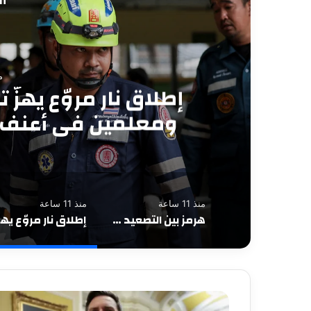
أق
م
الشرق الأوسط على حافة 
يربك مفاوضات هرمز و
ال
منذ 11 ساعة
منذ 11 ساعة
هرمز بين التصعيد والانفراج.. ترمب يعلن السيطرة على المضيق وطهران تقترب من تفاهم مع عُمان
إطلاق ن