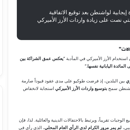
يجابية لواشنطن بعد توقيع الاتفاقية
التي نصت على زيادة واردات الأرز الأميركي
لات”
استخدام الأرز الأميركي في المأدبة
“يعكس عمق الشراكة بين
لمائدة اليابانية نفسها.”
ري
بين البلدين، إذ فرضت طوكيو على مدى عقود قيوداً صارمة
 واشنطن سمح
بتوسيع واردات الأرز الأميركي
استجابة لانخفاض
ع الوجبات تقريباً، ويرتبط بالاحتفالات الدينية والعائلية. لذا، فإن
نبي،
لم يمر مرور الكرام لدى الرأي العام المحلي
، الذي رأى في