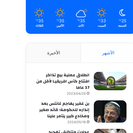
35
35
35
33
25
℃
℃
℃
℃
℃
الجمعة
السبت
الأحد
الأثنين
الثلاثاء
الأشهر
الأخيرة
انطلاق عملية بيع تذاكر
افتتاح كأس افريقيـا لأقل من
17 عاما
2023/04/26
بن غفير يهاجم غانتس بعد
إنذاره للحكومة: قائد صغير
ومخادع كبير يتآمر علينا
2024/05/18
عجلات متآكلة.. تهديد