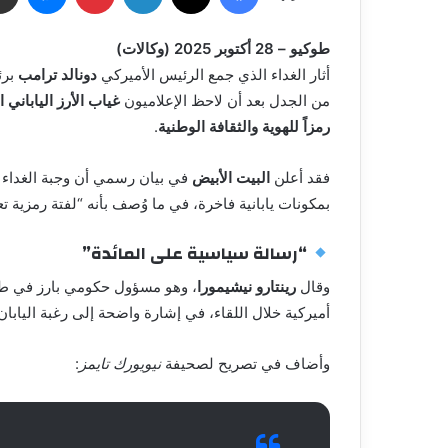
طوكيو – 28 أكتوبر 2025 (وكالات)
أثار الغداء الذي جمع الرئيس الأميركي
دونالد ترامب
برئ
من الجدل بعد أن لاحظ الإعلاميون
غياب الأرز الياباني 
رمزاً للهوية والثقافة الوطنية
.
فقد أعلن
البيت الأبيض
في بيان رسمي أن وجبة الغدا
بمكونات يابانية فاخرة، في ما وُصف بأنه “لفتة رمزية ت
“رسالة سياسية على المائدة”
وقال
رينتارو نيشيمورا
، وهو مسؤول حكومي بارز في طو
أميركية خلال اللقاء، في إشارة واضحة إلى رغبة اليابان 
وأضاف في تصريح لصحيفة
نيويورك تايمز
: