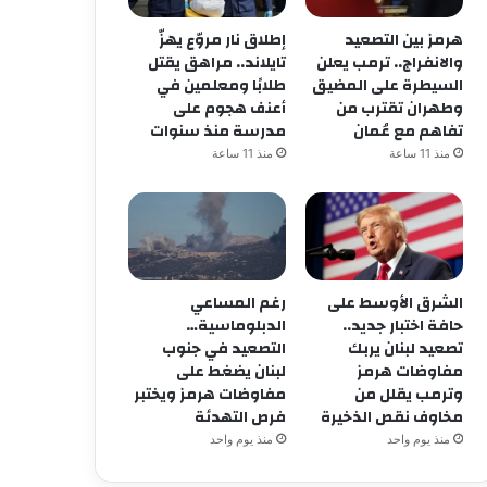
هرمز بين التصعيد
إطلاق نار مروّع يهزّ
والانفراج.. ترمب يعلن
تايلاند.. مراهق يقتل
السيطرة على المضيق
طلابًا ومعلمين في
وطهران تقترب من
أعنف هجوم على
تفاهم مع عُمان
مدرسة منذ سنوات
منذ 11 ساعة
منذ 11 ساعة
الشرق الأوسط على
رغم المساعي
حافة اختبار جديد..
الدبلوماسية…
تصعيد لبنان يربك
التصعيد في جنوب
مفاوضات هرمز
لبنان يضغط على
وترمب يقلل من
مفاوضات هرمز ويختبر
مخاوف نقص الذخيرة
فرص التهدئة
منذ يوم واحد
منذ يوم واحد