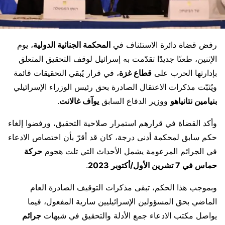
رفض قضاة دائرة الاستئناف في
المحكمة الجنائية الدولية
، يوم
الإثنين، طعنًا جديدًا تقدّمت به إسرائيل لوقف التحقيق المتعلق
بإدارتها الحرب على
قطاع غزة
، في قرار يُبقي التحقيقات قائمة
ويُثبّت مذكرات الاعتقال الصادرة بحق رئيس الوزراء الإسرائيلي
بنيامين نتانياهو
ووزير الدفاع السابق
يوآف غالانت
.
وأكد القضاة في قرارهم استمرار صلاحية التحقيق، ورفضوا إلغاء
حكم سابق لمحكمة أدنى درجة، كان قد أقرّ بأن اختصاص الادعاء
في الجرائم المزعومة يشمل الأحداث التي تلت هجوم
حركة
حماس في 7 تشرين الأول/أكتوبر 2023
.
وبموجب هذا الحكم، تبقى مذكرات التوقيف الصادرة العام
الماضي بحق المسؤولين الإسرائيليين سارية المفعول، فيما
يواصل مكتب الادعاء جمع الأدلة والتحقيق في شبهات
جرائم