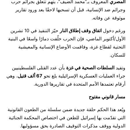
المصري
المعروف بـ”محمد الضيف”، بتهم تتعلق بجرائم حرب
وجرائم ضد الإنسانية، قبل أن تسحبها لاحقًا بعد ورود تقارير
موثوقة عن وفاته.
ورغم دخول
اتفاق وقف إطلاق النار
حيّز التنفيذ في 10 تشرين
الأول/أكتوبر الماضي، فإن الحرب خلّفت دمارًا واسعًا في البنية
التحتية لقطاع غزة، وفاقمت الأوضاع الإنسانية والمعيشية
للسكان.
وتفيد
السلطات الصحية في غزة
بأن عدد القتلى الفلسطينيين
جراء العمليات العسكرية الإسرائيلية بلغ نحو
67 ألف قتيل
، وهي
أرقام تعتمدها الأمم المتحدة في تقاريرها الدورية.
مسار قانوني مفتوح
ويُعد هذا الحكم حلقة جديدة ضمن سلسلة من الطعون القانونية
التي تقدّمت بها إسرائيل للطعن في اختصاص المحكمة الجنائية
الدولية ووقف مذكرات التوقيف الصادرة بحق مسؤوليها.