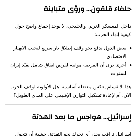
حلفاء قلقون… ورؤى متباينة
داخل المعسكر الغربي والخليجي، لا يوجد إجماع واضح حول
كيفية إنهاء الحرب:
بعض الدول تدفع نحو وقف إطلاق نار سريع لتجنب الانهيار
الاقتصادي
أخرى ترى أن الفرصة مواتية لفرض اتفاق شامل يقيّد إيران
لسنوات
هذا الانقسام يعكس معضلة أساسية: هل الأولوية لوقف الحرب
الآن، أم لإعادة تشكيل التوازن الإقليمي على المدى الطويل؟
إسرائيل… هواجس ما بعد الهدنة
إسرائيل تراقب بحذر أي تحرك نحو التهدئة، خشية أن تتحول