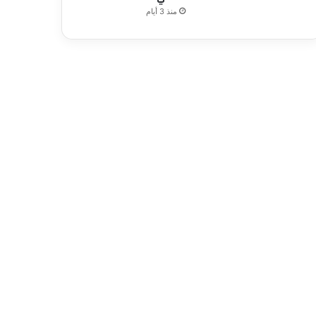
منذ 3 أيام
دولي
منذ يومين
المسيّرات الأوكرانية تضرب مح
وجرحى وهجمات متبادلة تُبق