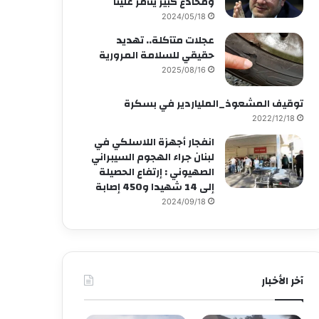
ومخادع كبير يتآمر علينا
2024/05/18
عجلات متآكلة.. تهديد
حقيقي للسلامة المرورية
2025/08/16
توقيف المشعوذ_الملياردير في بسكرة
2022/12/18
انفجار أجهزة اللاسلكي في
لبنان جراء الهجوم السيبراني
الصهيوني : إرتفاع الحصيلة
إلى 14 شهيدا و450 إصابة
2024/09/18
آخر الأخبار