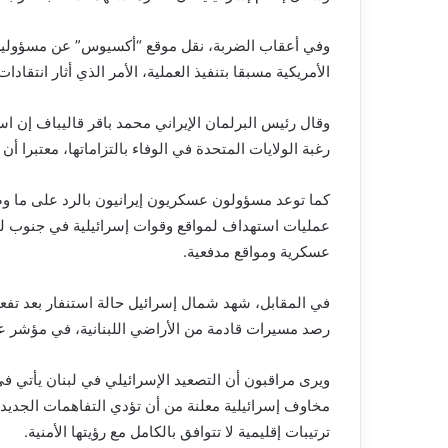
وفي أعقاب الضربة، نقل موقع “أكسيوس” عن مسؤولين أم
الأمريكية مسبقا بتنفيذ العملية، الأمر الذي أثار انتقادات 
وقال رئيس البرلمان الإيراني محمد باقر قاليباف إن اس
رغبة الولايات المتحدة في الوفاء بالتزاماتها، معتبر
كما توعد مسؤولون عسكريون إيرانيون بالرد على ما وصفوه
عمليات استهداف لمواقع وقوات إسرائيلية في جنوب لب
عسكرية ومواقع مدفعية.
في المقابل، شهد شمال إسرائيل حالة استنفار بعد تفعي
رصد مسيرات قادمة من الأراضي اللبنانية، في مؤشر على
ويرى مراقبون أن التصعيد الإسرائيلي في لبنان يأتي ف
مخاوف إسرائيلية معلنة من أن تؤدي التفاهمات الجدي
ترتيبات إقليمية لا تتوافق بالكامل مع رؤيتها الأمنية.