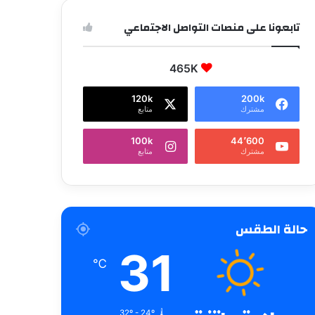
تابعونا على منصات التواصل الاجتماعي
465K
120k
200k
مشترك
متابع
100k
44٬600
مشترك
متابع
حالة الطقس
31
℃
32º - 24º