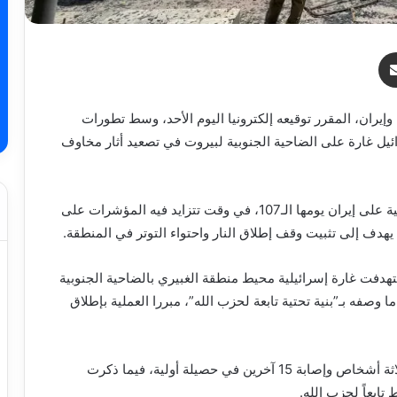
ر
مشاركة عبر البريد
 وإيران، المقرر توقيعه إلكترونيا اليوم الأحد، وسط تطورات
ئيل غارة على الضاحية الجنوبية لبيروت في تصعيد أثار مخاوف
ويأتي هذا التطور بينما تدخل الحرب الأمريكية الإسرائيلية على إيران يومها الـ107، في وقت تتزايد فيه المؤشرات على
ف إلى تثبيت وقف إطلاق النار واحتواء التوتر في المنطقة.
تهدفت غارة إسرائيلية محيط منطقة الغبيري بالضاحية الجنوبية
وصفه بـ”بنية تحتية تابعة لحزب الله”، مبررا العملية بإطلاق
ووفقا لوكالة الأنباء اللبنانية، أسفر القصف عن مقتل ثلاثة أشخاص وإصابة 15 آخرين في حصيلة أولية، فيما ذكرت
تابعاً لحزب الله.