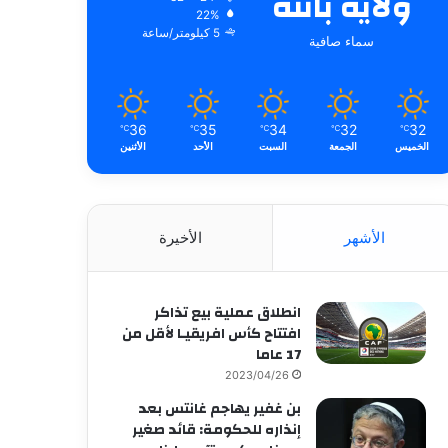
ولاية باتنة
22%
5 كيلومتر/ساعة
سماء صافية
36
35
34
32
32
℃
℃
℃
℃
℃
الخميس
الجمعة
السبت
الأحد
الأثنين
الأشهر
الأخيرة
انطلاق عملية بيع تذاكر
افتتاح كأس افريقيـا لأقل من
17 عاما
2023/04/26
بن غفير يهاجم غانتس بعد
إنذاره للحكومة: قائد صغير