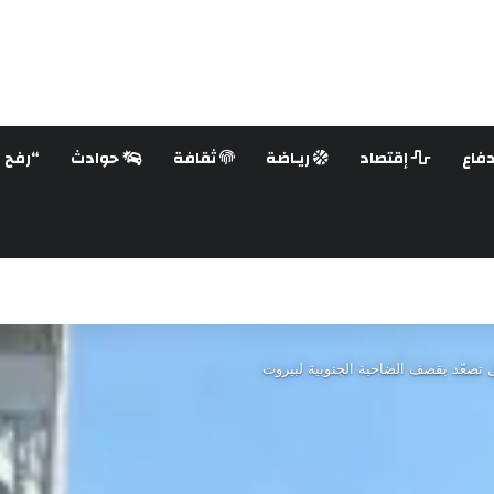
فاع
إقتصاد
ريـاضة
ثقافة
حوادث
“رفح ع
ل تصعّد بقصف الضاحية الجنوبية لبيروت