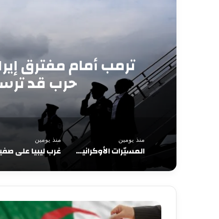
رغم التفاؤل الأمريكي.
وأسعار النفط تهبط
منذ يومين
منذ يومين
المسيّرات الأوكرانية تضرب محيط موسكو.. قتلى وجرحى وهجمات متبادلة تُبقي الحرب مفتوحة