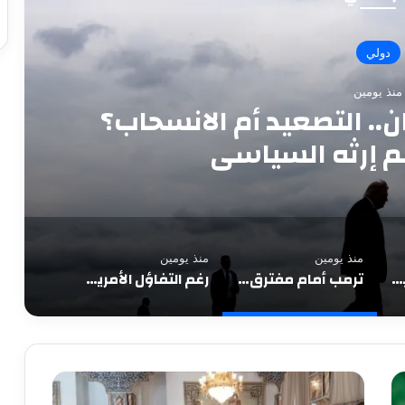
دولي
منذ يومين
. عقدة هرمز تؤجل الانفراج
 مع ترقب اتفاق مرتقب
منذ يومين
منذ يومين
غرب ليبيا على صفيح ساخن.. فرار جماعي من سجن صرمان واشتباكات تهدد شريان النفط
ترمب أمام مفترق إيران.. التصعيد أم الانسحاب؟ حرب قد ترسم إرثه السياسي
رغم التفاؤل الأمريكي.. عقدة هرمز تؤجل الانفراج وأسعار النفط تهبط مع ترقب اتفاق مرتقب