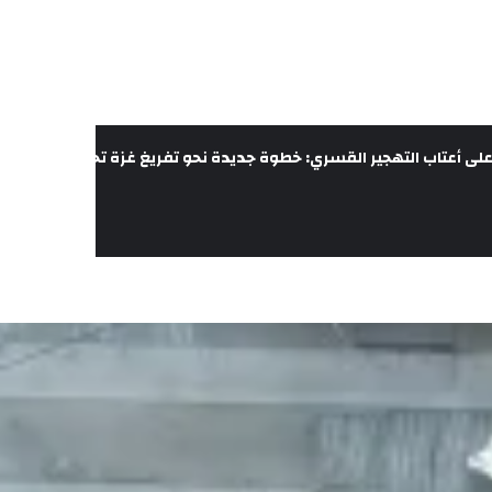
لى أعتاب التهجير القسري: خطوة جديدة نحو تفريغ غزة تحت غطاء الحرب