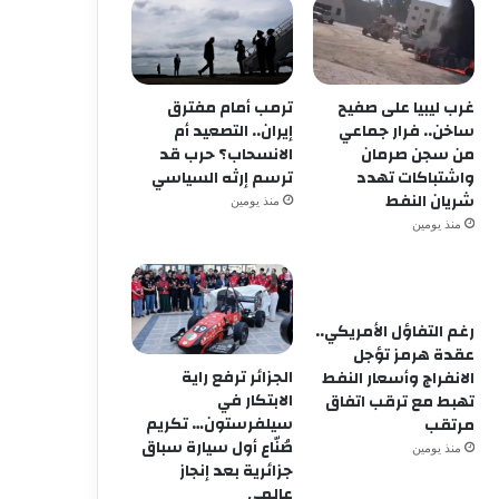
غرب ليبيا على صفيح
ترمب أمام مفترق
ساخن.. فرار جماعي
إيران.. التصعيد أم
من سجن صرمان
الانسحاب؟ حرب قد
واشتباكات تهدد
ترسم إرثه السياسي
شريان النفط
منذ يومين
منذ يومين
رغم التفاؤل الأمريكي..
عقدة هرمز تؤجل
الجزائر ترفع راية
الانفراج وأسعار النفط
الابتكار في
تهبط مع ترقب اتفاق
سيلفرستون… تكريم
مرتقب
صُنّاع أول سيارة سباق
منذ يومين
جزائرية بعد إنجاز
عالمي