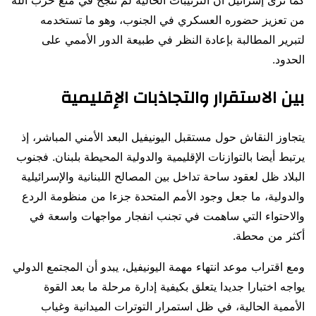
كما ترى إسرائيل أن الترتيبات الحالية لم تنجح في منع حزب الله
من تعزيز حضوره العسكري في الجنوب، وهو ما تستخدمه
لتبرير المطالبة بإعادة النظر في طبيعة الدور الأممي على
الحدود.
بين الاستقرار والتجاذبات الإقليمية
يتجاوز النقاش حول مستقبل اليونيفيل البعد الأمني المباشر، إذ
يرتبط أيضا بالتوازنات الإقليمية والدولية المحيطة بلبنان. فجنوب
البلاد ظل لعقود ساحة تداخل بين المصالح اللبنانية والإسرائيلية
والدولية، ما جعل وجود الأمم المتحدة جزءا من منظومة الردع
والاحتواء التي ساهمت في تجنب انفجار مواجهات واسعة في
أكثر من محطة.
ومع اقتراب موعد انتهاء مهمة اليونيفيل، يبدو أن المجتمع الدولي
يواجه اختبارا جديدا يتعلق بكيفية إدارة مرحلة ما بعد القوة
الأممية الحالية، في ظل استمرار التوترات الميدانية وغياب