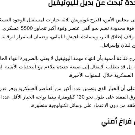
حدة تبحث عن بديل لليونيفيل
لى مجلس الأمن، اقترح غوتيريش ثلاثة خيارات لمستقبل الوجود العس
لبنان، تتراوح بين قوة محدودة تضم نحو ألفي 
 وقف إطلاق النار، ومساندة الجيش اللبناني، وضمان استمرار الرقابة
 لبنان وإسرائيل.
 قناعة أممية بأن انتهاء مهمة اليونيفيل لا يعني بالضرورة انتهاء الح
بل قد يتطلب الانتقال إلى صيغة جديدة تتلاءم مع التحديات الأمنية ال
 العسكرية خلال السنوات الأخيرة.
على أن الخيار الذي يتضمن عددا أكبر من العناصر العسكرية يوفر قد
مراقبة الخط الأزرق الممتد على طول نحو 120 كيلومترا، بينما يواجه الخيا
طقة من دون الاعتماد على وسائل تكنولوجية متطورة.
فراغ أمني