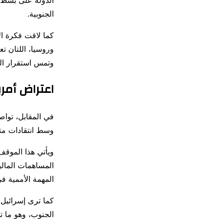
الدولة على بسط س
الجنوبية.
كما لاقت فكرة ال
وروسيا، اللتان تع
وتمس استقرار الم
اعتراض أمر
في المقابل، تواصل
وسط انتقادات متك
ويأتي هذا الموقف
المساهمات المال
المهمة الأممية في
كما ترى إسرائيل 
الجنوب، وهو ما ت