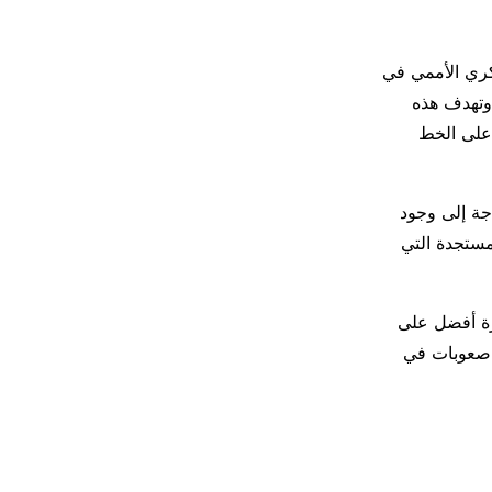
كري الأممي في
عنصر وقوة أكبر تتجاوز 5500 عسكري. وتهدف هذه
 على الخط
اجة إلى وجود
مستجدة التي
رة أفضل على
ر الأقل عددا صعوبات في