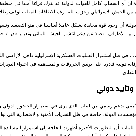
ة أن أي انسحاب كامل للقوات الدولية قد يترك فراغا أمنيا في منطقة 
بين الجيش الإسرائيلي وحزب الله، رغم الاتفاقات المعلنة لوقف إطلاق
دولية أن وجود قوة محايدة يشكل عاملا أساسيا في منع التصعيد وتسه
 بين الأطراف، فضلا عن دعم انتشار الجيش اللبناني وتعزيز قدراته ف
وف في ظل استمرار العمليات العسكرية الإسرائيلية داخل الأراضي اللبن
رقابة دولية قادرة على توثيق الخروقات والمساهمة في احتواء التوترات
لنطاق.
وتأييد دولي
أممي بدعم رسمي من لبنان، الذي يرى في استمرار الحضور الدولي وس
ؤسسات الدولة، خاصة في ظل التحديات الأمنية والاقتصادية التي تواجهه
لبنانية أن التطورات الأخيرة أظهرت الحاجة إلى استمرار المساندة ا