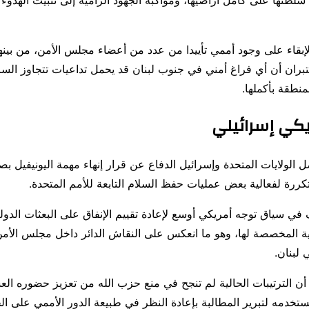
لطتها على كامل أراضيها، ومواكبة الجهود الرامية إلى تثبيت الهدوء
إبقاء على وجود أممي تأييدا من عدد من أعضاء مجلس الأمن، من بين
تبران أن أي فراغ أمني في جنوب لبنان قد يحمل تداعيات تتجاوز الساحة
نطقة بأكملها.
يكي إسرائيلي
 الولايات المتحدة وإسرائيل الدفاع عن قرار إنهاء مهمة اليونيفيل بصيغ
ررة لفعالية بعض عمليات حفظ السلام التابعة للأمم المتحدة.
 في سياق توجه أمريكي أوسع لإعادة تقييم الإنفاق على البعثات الدول
ية المخصصة لها، وهو ما انعكس على النقاش الدائر داخل مجلس الأ
 لبنان.
أن الترتيبات الحالية لم تنجح في منع حزب الله من تعزيز حضوره ا
ستخدمه لتبرير المطالبة بإعادة النظر في طبيعة الدور الأممي على ال