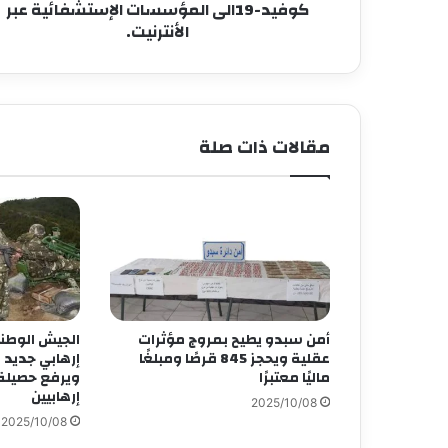
كوفيد-19الى المؤسسات الإستشفائية عبر
الأنترنيت.
مقالات ذات صلة
أمن سبدو يطيح بمروج مؤثرات
الجيش الوطن
عقلية ويحجز 845 قرصًا ومبلغًا
إرهابي جديد ب
ماليًا معتبرًا
ويرفع حصيلة
إرهابيين
2025/10/08
2025/10/08