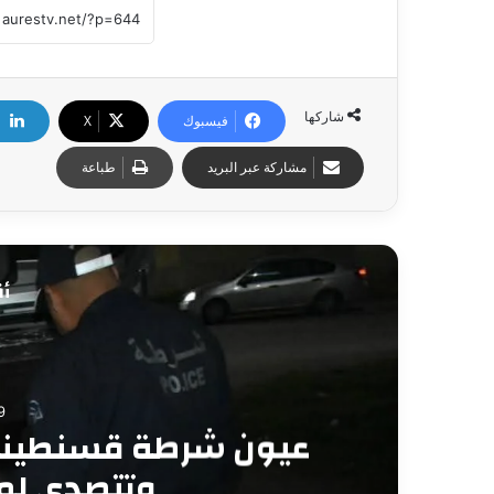
شاركها
فيسبوك
X
مشاركة عبر البريد
طباعة
أق
8
حملات أمنية متواصلة 