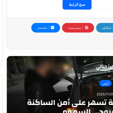
نسخ الرابط
لينكدإن
بينتيريست
ماسنجر
رأ التالي
أمني
2025/10/2
لتطهير الأحياء بقسنطينة