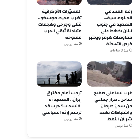
رغم المساعي
المسيّرات الأوكرانية
الدبلوماسية…
تضرب محيط موسكو..
التصعيد في جنوب
قتلى وجرحى وهجمات
لبنان يضغط على
متبادلة تُبقي الحرب
مفاوضات هرمز ويختبر
مفتوحة
فرص التهدئة
منذ يومين
منذ 3 ساعات
غرب ليبيا على صفيح
ترمب أمام مفترق
ساخن.. فرار جماعي
إيران.. التصعيد أم
من سجن صرمان
الانسحاب؟ حرب قد
واشتباكات تهدد
ترسم إرثه السياسي
شريان النفط
منذ يومين
منذ يومين