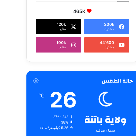
465K
120k
200k
مشترك
متابع
100k
44٬600
مشترك
متابع
حالة الطقس
26
℃
ولاية باتنة
27º - 24º
38%
5.26 كيلومتر/ساعة
سماء صافية