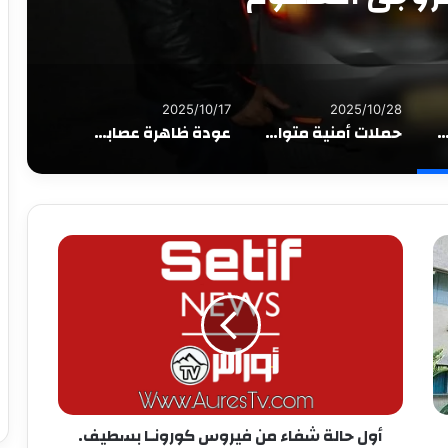
2025/10/17
2025/10/28
قسنطينة تسهر على أمن الساكنة وتتصدى لمروجي السموم
حملات أمنية متواصلة لتطهير الأحياء بقسنطينة
عودة ظاهرة عصابات الأحياء إلى الواجهة… فيديوهات “المقطّعين” تثير القلق من جديد!
أول حالة شفاء من فيروس كورونـا بسطيف.