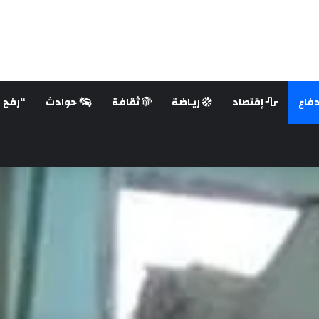
فاع
إقتصاد
ريـاضة
ثقافة
حوادث
“رفح ع