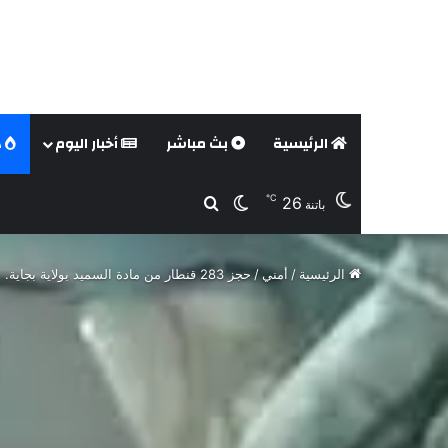
الرئيسية
بث مباشر
أخبار اليوم
د
℃
26
بحث عن
الوضع المظلم
باتنة
الرئيسية
/
أمني
/
حجز 283 قنطار من مادة السميد بولاية بجاية.