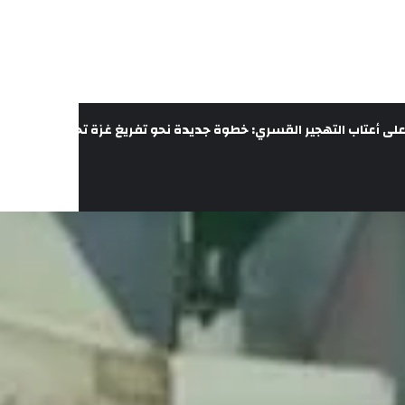
لى أعتاب التهجير القسري: خطوة جديدة نحو تفريغ غزة تحت غطاء الحرب