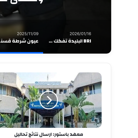
2025/11/09
2026/01/16
BRI البليدة تفكك شبكة متورطة في جرائم سيبرانية وتوقف 4 أشخاص
عيون شرطة 
معهد باستور: ارسال نتائج تحاليل