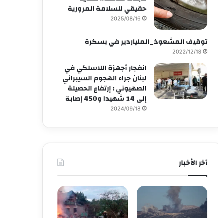
حقيقي للسلامة المرورية
2025/08/16
توقيف المشعوذ_الملياردير في بسكرة
2022/12/18
انفجار أجهزة اللاسلكي في
لبنان جراء الهجوم السيبراني
الصهيوني : إرتفاع الحصيلة
إلى 14 شهيدا و450 إصابة
2024/09/18
آخر الأخبار
أمني
2025/10/17
عودة ظاهرة عصابات الأحياء
فيديوهات “المقطّعين” تثير 