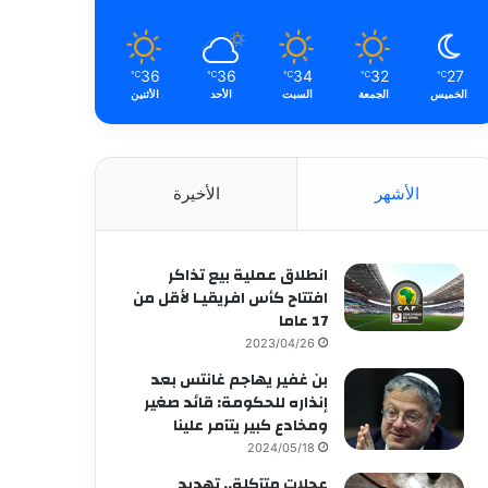
36
36
34
32
27
℃
℃
℃
℃
℃
الخميس
الجمعة
السبت
الأحد
الأثنين
الأشهر
الأخيرة
انطلاق عملية بيع تذاكر
افتتاح كأس افريقيـا لأقل من
17 عاما
2023/04/26
بن غفير يهاجم غانتس بعد
إنذاره للحكومة: قائد صغير
ومخادع كبير يتآمر علينا
2024/05/18
عجلات متآكلة.. تهديد