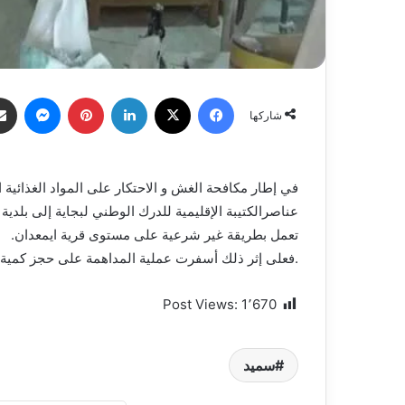
فيسبوك
X
لينكدإن
بينتيريست
ماسنج
شاركها
في إطار مكافحة الغش و الاحتكار على المواد الغذائية ا
عناصرالكتيبة الإقليمية للدرك الوطني لبجاية إلى بلد
تعمل بطريقة غير شرعية على مستوى قرية ايمعدان.
.فعلى إثر ذلك أسفرت عملية المداهمة على حجز كمية معتبرة 
Post Views:
1٬670
سميد