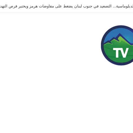
رانية تضرب محيط موسكو.. قتلى وجرحى وهجمات متبادلة تُبقي الحرب مفتوحة