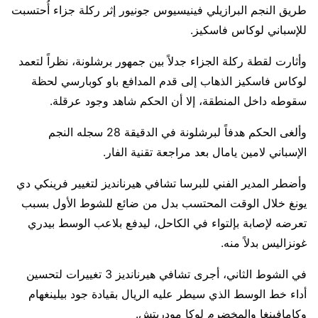
طريق النجم البرازيلي فينيسيوس جونيور إثر ركلة جزاء أُحتسبت
للإسباني لوكاس فاسكيز.
وأثارت لقطة ركلة الجزاء جدلاً بين جمهور برشلونة، نظراً لتعمد
لوكاس فاسكيز الذهاب إلى قدم المدافع باو كوبارسي لحظة
سقوطه داخل المنطقة، إلا أن الحكم شاهد وجود عرقلة.
وألغى الحكم هدفاً لبرشلونة في الدقيقة 28 سجله النجم
الإسباني لامين يامال بعد مراجعة تقنية الفار.
وأضطر المدير الفني للبرسا تشافي هيرنانديز لتغيير فرينكي دي
يونغ خلال الوقت المحتسب بدل من ضائع للشوط الأول بسبب
تعرضه لإصابة بإلتواء في الكاحل، ليدفع بلاعب الوسط بيدري
غونزاليس بدلاً منه.
في الشوط الثاني، أجرى تشافي هيرنانديز 3 تغييرات لتحسين
أداء خط الوسط الذي سيطر عليه الريال بقيادة جود بيلينغهام
وكامافينغا والمخضرم لوكا مودريتش.