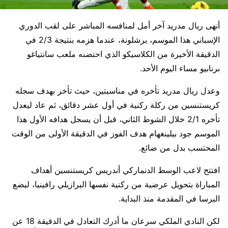
أنهى ريال مدريد آخر أمل لمنافسه المباشر على لقب الدوري
الإسباني هذا الموسم، برشلونة، عندما هزمه بنتيجة 2/3 في
الدقيقة الأخيرة من الكلاسيكو الذي احتضنه ملعب سانتياغو
برنابيو مساء اليوم الأحد.
وعدل ريال مدريد تأخره في مناسبتين، حيث تأخر بهدف سجله
كريستنسين من ركلة ركنية في أول عشر دقائق، ثم عاد ليعدل
تأخره 2/1 خلال الشوط الثاني، قبل أن يسجل هدافه الأول هذا
الموسم جود بيلينغهام هدف الفوز في الدقيقة الأولى من الوقت
المحتسب بدل من ضائع.
افتتح لاعب الوسط الدنماركي أندريس كريستنسين أهداف
المباراة بتحويل عرضية من ركنية نفسها البرازيلي رافينيا، ليضع
البرسا في المقدمة منذ البداية.
لكن النادي الملكي سرعان ما أدرك التعادل في الدقيقة 18 عن