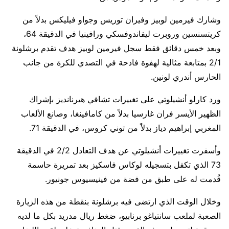
وشارك فيرمين لوبيز وفيران توريس وجواو فيليكس بدلاً من
كريتسنسين وروبرت ليفاندوفسكي ورافينيا في الدقيقة 64،
وبعد خمس دقائق فقط سجل فيرمين لوبيز هدف تقدم برشلونة
2/1 بمتابعة مثالية لهفوة فادحة في التصدي للكرة من جانب
الحارس أندري لونين.
ورد كارلو أنشيلوتي على تغييرات تشافي هيرنانديز بإشراك
الظهير الأيسر فران غارسيا بدلاً من كامافينغا، وصانع الألعاب
المغربي إبراهيم دياز بدلاً من توني كروس، في الدقيقة 71.
وأسفرت تغييرات أنشيلوتي عن هدف التعادل 2/2 في الدقيقة
73 الذي تكفل بتسجيله لوكاس فاسكيز بعد تمريرة حاسمة
قُدمت له على طبق من فضة من فينيسيوس جونيور.
وخلال الوقت الذي ارتضى فيه برشلونة بنقطة من هذه الزيارة
الصعبة لملعب سانتياغو برنابيو، ضغط ريال مدريد بكل ما لديه