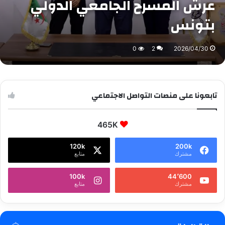
عرش المسرح الجامعي الدولي
بتونس
0
2
2026/04/30
تابعونا على منصات التواصل الاجتماعي
465K
120k
200k
مشترك
متابع
100k
44٬600
مشترك
متابع