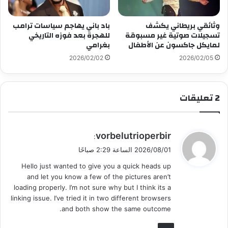
وثائقي بريطاني يكشف
باد باني يهاجم سياسات ترامب
تسجيلات صوتية غير مسبوقة
للهجرة بعد فوزه التاريخي
لمايكل جاكسون عن الأطفال
بغرامي
2026/02/02
2026/02/05
‫2 تعليقات
ي
vorbelutrioperbir
:
ق
2026/08/01 الساعة 2:29 صباحًا
و
Hello just wanted to give you a quick heads up
ل
and let you know a few of the pictures aren’t
loading properly. I’m not sure why but I think its a
linking issue. I’ve tried it in two different browsers
and both show the same outcome.