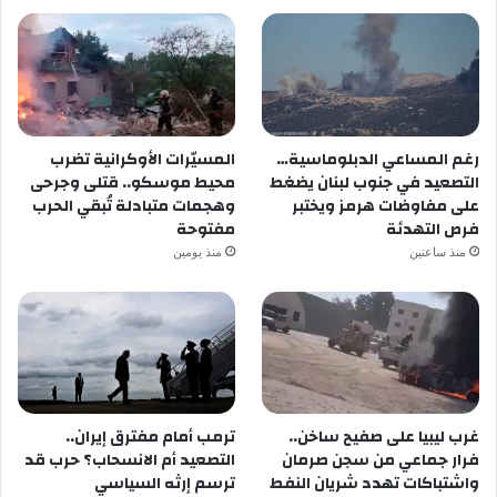
رغم المساعي الدبلوماسية…
المسيّرات الأوكرانية تضرب
التصعيد في جنوب لبنان يضغط
محيط موسكو.. قتلى وجرحى
على مفاوضات هرمز ويختبر
وهجمات متبادلة تُبقي الحرب
فرص التهدئة
مفتوحة
منذ ساعتين
منذ يومين
غرب ليبيا على صفيح ساخن..
ترمب أمام مفترق إيران..
فرار جماعي من سجن صرمان
التصعيد أم الانسحاب؟ حرب قد
واشتباكات تهدد شريان النفط
ترسم إرثه السياسي