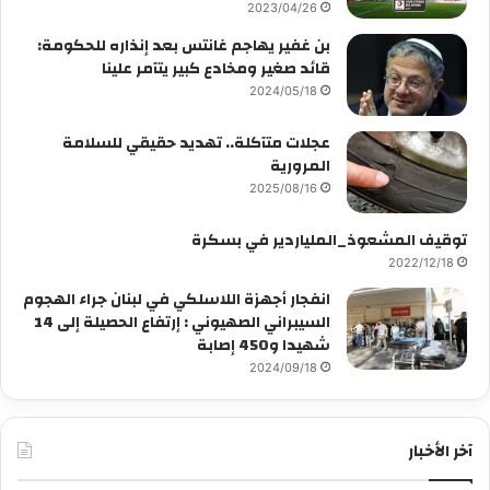
2023/04/26
بن غفير يهاجم غانتس بعد إنذاره للحكومة:
قائد صغير ومخادع كبير يتآمر علينا
2024/05/18
عجلات متآكلة.. تهديد حقيقي للسلامة
المرورية
2025/08/16
توقيف المشعوذ_الملياردير في بسكرة
2022/12/18
انفجار أجهزة اللاسلكي في لبنان جراء الهجوم
السيبراني الصهيوني : إرتفاع الحصيلة إلى 14
شهيدا و450 إصابة
2024/09/18
آخر الأخبار