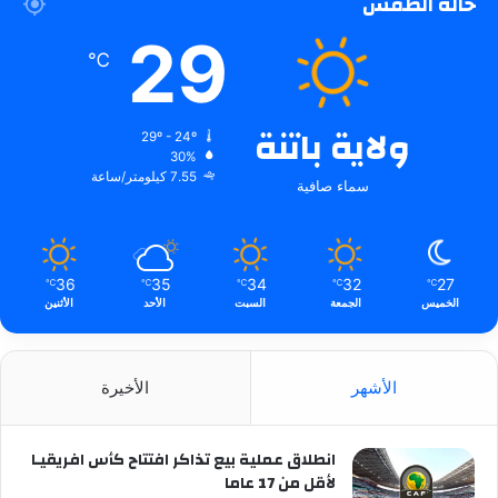
حالة الطقس
29
℃
ولاية باتنة
29º - 24º
30%
7.55 كيلومتر/ساعة
سماء صافية
36
35
34
32
27
℃
℃
℃
℃
℃
الخميس
الجمعة
السبت
الأحد
الأثنين
الأشهر
الأخيرة
انطلاق عملية بيع تذاكر افتتاح كأس افريقيـا
لأقل من 17 عاما