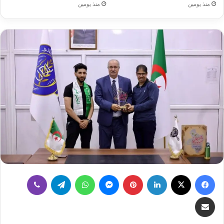
منذ يومين
منذ يومين
فيسبوك
X
لينكدإن
بينتيريست
ماسنجر
واتساب
تيلقرام
ڤايبر
مشاركة عبر البريد