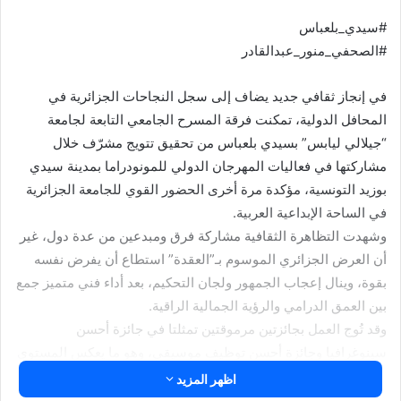
#سيدي_بلعباس
#الصحفي_منور_عبدالقادر
في إنجاز ثقافي جديد يضاف إلى سجل النجاحات الجزائرية في
المحافل الدولية، تمكنت فرقة المسرح الجامعي التابعة لجامعة
“جيلالي ليابس” بسيدي بلعباس من تحقيق تتويج مشرّف خلال
مشاركتها في فعاليات المهرجان الدولي للمونودراما بمدينة سيدي
بوزيد التونسية، مؤكدة مرة أخرى الحضور القوي للجامعة الجزائرية
في الساحة الإبداعية العربية.
وشهدت التظاهرة الثقافية مشاركة فرق ومبدعين من عدة دول، غير
أن العرض الجزائري الموسوم بـ”العقدة” استطاع أن يفرض نفسه
بقوة، وينال إعجاب الجمهور ولجان التحكيم، بعد أداء فني متميز جمع
بين العمق الدرامي والرؤية الجمالية الراقية.
وقد تُوج العمل بجائزتين مرموقتين تمثلتا في جائزة أحسن
سينوغرافيا وجائزة أحسن توظيف موسيقي، وهو ما يعكس المستوى
الرفيع الذي بلغته التجربة المسرحية الجامعية بجامعة سيدي بلعباس،
اظهر المزيد
سواء من حيث التكوين الفني أو حسن التأطير الأكاديمي.