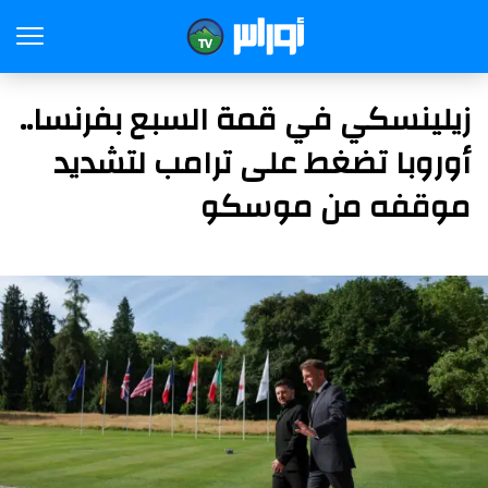
زيلينسكي في قمة السبع بفرنسا..
أوروبا تضغط على ترامب لتشديد
موقفه من موسكو