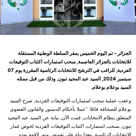
الجزائر – تم اليوم الخميس بمقر السلطة الوطنية المستقلة
للانتخابات بالجزائر العاصمة, سحب استمارات اكتتاب التوقيعات
الفردية, للراغب في الترشح للانتخابات الرئاسية المقررة يوم 07
سبتمبر 2024, السيد عبد المجيد تبون, وذلك من قبل ممثله
السيد بوعلام بوعلام.
وعقب عملية سحب استمارات التوقيعات الفردية, صرح السيد
بوعلام للصحافة قائلا: “عملا بأحكام الدستور والقانون العضوي
المتعلق بنظام الانتخابات, قمت الآن, نيابة عن السيد عبد المجيد
تبون, بسحب استمارات اكتتاب التوقيعات الفردية لخوض غمار
الانتخابات الرئاسية, وهذا بناء على تفويض منه, لأقوم بهذه