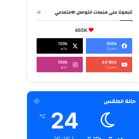
تابعونا على منصات التواصل الاجتماعي
465K
120k
200k
مشترك
متابع
100k
44٬600
مشترك
متابع
حالة الطقس
24
℃
24º - 24º