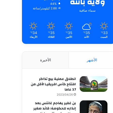
ولاية باتنة
44%
2.66 كيلومتر/ساعة
سماء صافية
34
35
35
35
33
℃
℃
℃
℃
℃
السبت
الأحد
الأثنين
الثلاثاء
الأربعاء
الأشهر
الأخيرة
انطلاق عملية بيع تذاكر
افتتاح كأس افريقيـا لأقل من
17 عاما
2023/04/26
بن غفير يهاجم غانتس بعد
إنذاره للحكومة: قائد صغير