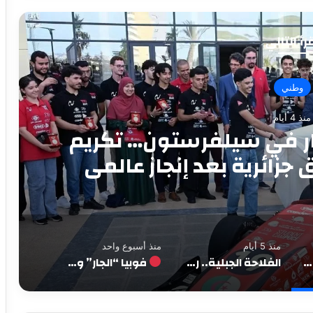
رأ التالي
فلاحة
منذ 5 أيام
ان جديد لإنعاش الاقتصاد
من سكيكدة
منذ 5 أيام
منذ أسبوع واحد
الجزائر ترفع راية الابتكار في سيلفرستون… تكريم صُنّاع أول سيارة سباق جزائرية بعد إنجاز عالمي
الفلاحة الجبلية.. رهان جديد لإنعاش الاقتصاد الريفي من سكيكدة
فوبيا “الجار” وصمت “الأغيار”: عن سيادة تُرفع في وجه الشقيق وتتوارى أمام الغريب