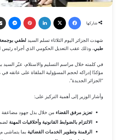
فيسبوك
X
لينكدإن
بينتيريست
ماسنج
شاركها
شهدت الجزائر اليوم الثلاثاء تسلم السيد
لطفي بوجمعة
طبي
، وذلك عقب التعديل الحكومي الذي أجراه رئيس ا
في كلمته خلال مراسم التسليم والاستلام، عبّر السيد 
مؤكدًا إدراكه لحجم المسؤولية الملقاة على عاتقه في هذه
“الجزائر الجديدة”.
وأشار الوزير إلى أهمية التركيز على:
تعزيز مرفق القضاء
من خلال بذل جهود مضاعفة وت
الالتزام بالضوابط القانونية وأخلاقيات المهنة
لضمان
الرقمنة وتطوير الخدمات القضائية
بما يتماشى مع