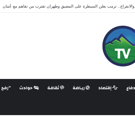
هزّ تايلاند.. مراهق يقتل طلابًا ومعلمين في أعنف هجوم على مدرسة منذ سنوات
فاع
إقتصاد
ريـاضة
ثقافة
حوادث
“رفح ع