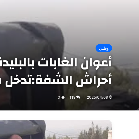
وطني
أحراش الشفة:تدخل وق
0
119
2025/04/09