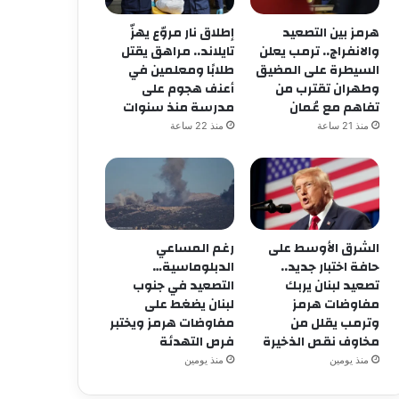
هرمز بين التصعيد
إطلاق نار مروّع يهزّ
والانفراج.. ترمب يعلن
تايلاند.. مراهق يقتل
السيطرة على المضيق
طلابًا ومعلمين في
وطهران تقترب من
أعنف هجوم على
تفاهم مع عُمان
مدرسة منذ سنوات
وطني
منذ 21 ساعة
منذ 22 ساعة
منذ أسبوع واحد
فوبيا “الجار” وصمت “الأغيار
في وجه الشقيق وتتوارى 
الشرق الأوسط على
رغم المساعي
حافة اختبار جديد..
الدبلوماسية…
تصعيد لبنان يربك
التصعيد في جنوب
مفاوضات هرمز
لبنان يضغط على
وترمب يقلل من
مفاوضات هرمز ويختبر
مخاوف نقص الذخيرة
فرص التهدئة
منذ يومين
منذ يومين