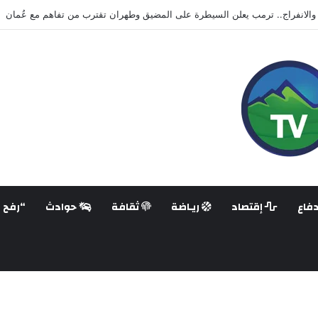
هزّ تايلاند.. مراهق يقتل طلابًا ومعلمين في أعنف هجوم على مدرسة منذ سنوات
فاع
إقتصاد
ريـاضة
ثقافة
حوادث
“رفح ع