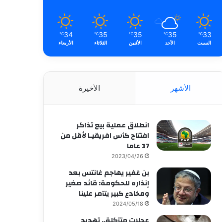
34
35
35
35
33
℃
℃
℃
℃
℃
السبت
الأحد
الأثنين
الثلاثاء
الأربعاء
الأشهر
الأخيرة
انطلاق عملية بيع تذاكر
افتتاح كأس افريقيـا لأقل من
17 عاما
2023/04/26
بن غفير يهاجم غانتس بعد
إنذاره للحكومة: قائد صغير
ومخادع كبير يتآمر علينا
2024/05/18
عجلات متآكلة.. تهديد