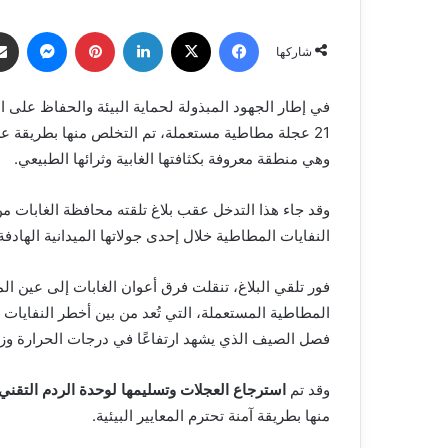
فيسبوك
X
لينكدإن
بينتيريست
ماسنج
شاركها
في إطار الجهود المبذولة لحماية البيئة والحفاظ على الث
21 عجلة مطاطية مستعملة، تم التخلص منها بطريقة 
وهي منطقة معروفة بكثافتها الغابية وثرائها الطبيعي.
وقد جاء هذا التدخل عقب بلاغ تلقته محافظة الغابات
النفايات المطاطية خلال إحدى جولاتها الميدانية الهاد
فور تلقي البلاغ، تنقلت فرق أعوان الغابات إلى عين 
المطاطية المستعملة، التي تُعد من بين أخطر النفايات
فصل الصيف الذي يشهد ارتفاعًا في درجات الحرارة وزي
وقد تم
استرجاع العجلات وتسليمها لوحدة الردم التقني
منها بطريقة آمنة تحترم المعايير البيئية.