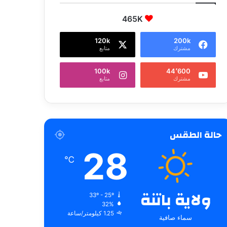
465K
120k
200k
مشترك
متابع
100k
44٬600
مشترك
متابع
حالة الطقس
28
℃
ولاية باتنة
33º - 25º
32%
1.25 كيلومتر/ساعة
سماء صافية