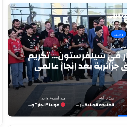
رأ التالي
فلاحة
منذ 6 أيام
ان جديد لإنعاش الاقتصاد
من سكيكدة
منذ 6 أيام
منذ أسبوع واحد
الجزائر ترفع راية الابتكار في سيلفرستون… تكريم صُنّاع أول سيارة سباق جزائرية بعد إنجاز عالمي
الفلاحة الجبلية.. رهان جديد لإنعاش الاقتصاد الريفي من سكيكدة
فوبيا “الجار” وصمت “الأغيار”: عن سيادة تُرفع في وجه الشقيق وتتوارى أمام الغريب