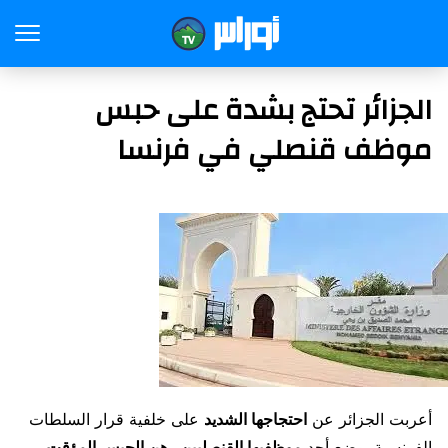
الجزائر تحتج بشدة على حبس
موظف قنصلي في فرنسا
أعربت الجزائر عن
احتجاجها الشديد
على خلفية قرار السلطات
الفرنسية بوضع أحد
موظفيها القنصليين رهن الحبس المؤقت
،