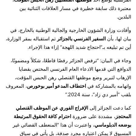
معتبرة ذلك سابقة خطيرة في مسار العلاقات الثنائية بين
البلدين.
وأفادت وزارة الشؤون الخارجية والجالية الوطنية بالخارج، في
بيان لها، بأن
السفير الفرنسي بالجزائر
تم استقباله بمقر الوزارة،
أين تم تبليغه بـ”احتجاج شديد اللهجة” إزاء هذا الإجراء.
وجاء في البيان: “ترفض الجزائر رفضًا قاطعًا، شكلاً ومضمونًا،
الدوافع التي قدمها الادعاء العام الفرنسي المختص بقضايا
الإرهاب لتبرير وضع موظفها القنصلي رهن الحبس المؤقت،
واتهامه بالمشاركة في
اختطاف المدعو أمير بوخورص
، المعروف
بلقب “أمير دي زاد”، سنة 2024.”
كما دعت الجزائر إلى
الإفراج الفوري عن الموظف القنصلي
المحتجز
، مشددة على ضرورة
احترام كافة الحقوق المرتبطة
بوضعه الدبلوماسي
، واعتبرت أن هذا “المنعطف القضائي غير
المسبوق لا يمكن اعتباره مجرد صدفة، بل يأتي في سياق