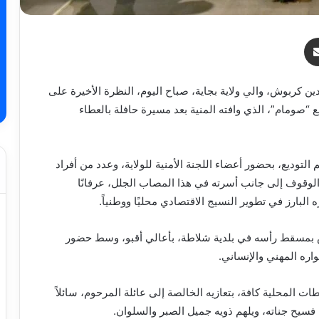
ر
مشاركة عبر البريد
ين كربوش، والي ولاية بجاية، صباح اليوم، النظرة الأخيرة على
مام”، الذي وافته المنية بعد مسيرة حافلة بالعطاء
لتوديع، بحضور أعضاء اللجنة الأمنية للولاية، وعدد من أفراد
 والوقوف إلى جانب أسرته في هذا المصاب الجلل، عرفانًا
 البارز في تطوير النسيج الاقتصادي محليًا ووطنياً.
يس بمسقط رأسه في بلدية شلاطة، بأعالي أقبو، وسط حضور
ره المهني والإنساني.
طات المحلية كافة، بتعازيه الخالصة إلى عائلة المرحوم، سائلاً
فسيح جناته، ويلهم ذويه جميل الصبر والسلوان.