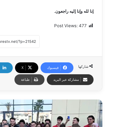
إنا لله وإنا إليه راجعون.
Post Views:
477
شاركها
فيسبوك
X
مشاركة عبر البريد
طباعة
أق