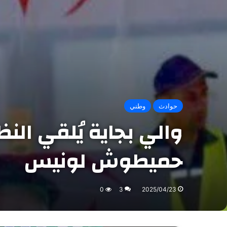
حوادث
وطني
والي بجاية يُلقي النظ
حميطوش لونيس
0
3
2025/04/23