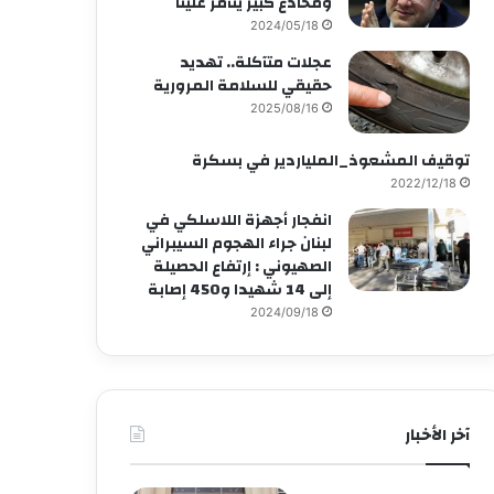
ومخادع كبير يتآمر علينا
2024/05/18
عجلات متآكلة.. تهديد
حقيقي للسلامة المرورية
2025/08/16
توقيف المشعوذ_الملياردير في بسكرة
2022/12/18
انفجار أجهزة اللاسلكي في
لبنان جراء الهجوم السيبراني
الصهيوني : إرتفاع الحصيلة
إلى 14 شهيدا و450 إصابة
2024/09/18
آخر الأخبار