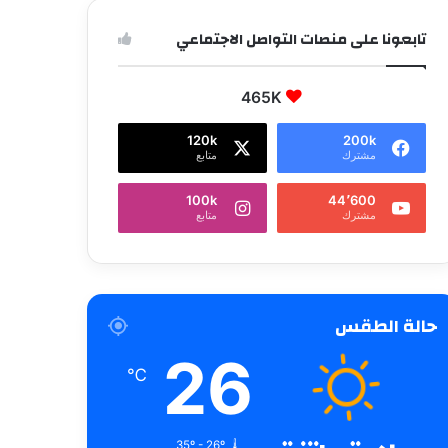
تابعونا على منصات التواصل الاجتماعي
465K
120k
200k
مشترك
متابع
100k
44٬600
مشترك
متابع
حالة الطقس
26
℃
35º - 26º