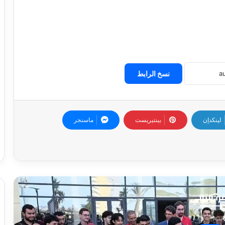
نسخ الرابط
لينكدإن
بينتيريست
ماسنجر
رأ التالي