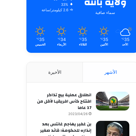
ولاية باتنة
33%
2.6 كيلومتر/ساعة
سماء صافية
35
34
35
35
35
℃
℃
℃
℃
℃
الأحد
الأثنين
الثلاثاء
الأربعاء
الخميس
الأشهر
الأخيرة
انطلاق عملية بيع تذاكر
افتتاح كأس افريقيـا لأقل من
17 عاما
2023/04/26
بن غفير يهاجم غانتس بعد
إنذاره للحكومة: قائد صغير