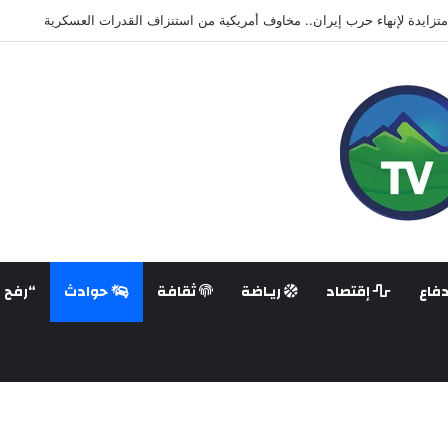
رشة إقليمية بمصر حول إساءة استخدام الذكاء الاصطناعي في جرائم الفساد والجريم
فاع
إقتصاد
ريـاضة
ثقافة
حوادث
“رفح ع