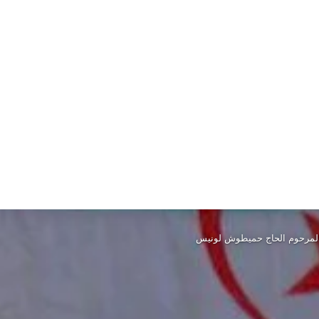
ن المرحوم الحاج حميطوش لونيس