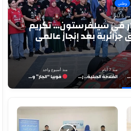
فلاحة
منذ 7 أيام
ان جديد لإنعاش الاقتصاد
من سكيكدة
منذ 7 أيام
منذ أسبوع واحد
الجزائر ترفع راية الابتكار في سيلفرستون… تكريم صُنّاع أول سيارة سباق جزائرية بعد إنجاز عالمي
الفلاحة الجبلية.. رهان جديد لإنعاش الاقتصاد الريفي من سكيكدة
فوبيا “الجار” وصمت “الأغيار”: عن سيادة تُرفع في وجه الشقيق وتتوارى أمام الغريب