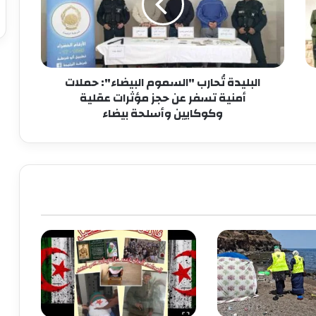
البليدة تُحارب "السموم البيضاء": حملات
أمنية تسفر عن حجز مؤثرات عقلية
وكوكايين وأسلحة بيضاء