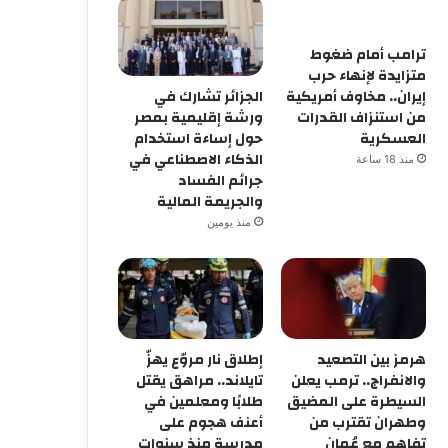
وطني
ترامب أمام ضغوط
منذ أسبوع واحد
فوبيا “الجار” وصمت “الأغيار
متزايدة لإنهاء حرب
الجزائر تشارك في
إيران.. مخاوف أمريكية
في وجه الشقيق وتتوارى 
ورشة إقليمية بمصر
من استنزاف القدرات
حول إساءة استخدام
العسكرية
الذكاء الاصطناعي في
منذ 18 ساعة
جرائم الفساد
والجريمة المالية
منذ يومين
هرمز بين التصعيد
إطلاق نار مروّع يهزّ
والانفراج.. ترمب يعلن
تايلاند.. مراهق يقتل
السيطرة على المضيق
طلابًا ومعلمين في
وطهران تقترب من
أعنف هجوم على
تفاهم مع عُمان
مدرسة منذ سنوات