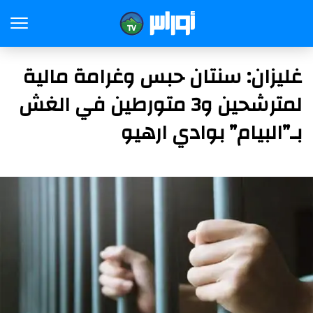
غليزان: سنتان حبس وغرامة مالية
لمترشحين و3 متورطين في الغش
بـ”البيام” بوادي ارهيو