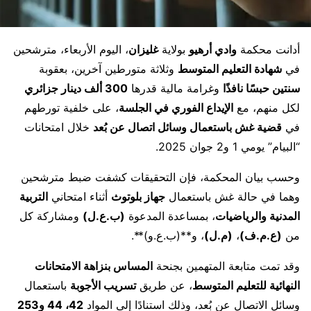
أدانت محكمة
وادي أرهيو
بولاية
غليزان
، اليوم الأربعاء، مترشحين
في
شهادة التعليم المتوسط
وثلاثة متورطين آخرين، بعقوبة
سنتين حبسًا نافذًا
وغرامة مالية قدرها
300 ألف دينار جزائري
لكل منهم، مع
الإيداع الفوري في الجلسة
، على خلفية تورطهم
في
قضية غش باستعمال وسائل اتصال عن بُعد
خلال امتحانات
“البيام” يومي 1 و2 جوان 2025.
وحسب بيان المحكمة، فإن التحقيقات كشفت ضبط مترشحين
وهما في حالة غش باستعمال
جهاز بلوتوث
أثناء امتحاني
التربية
المدنية والرياضيات
، بمساعدة المدعوة
(ب.ع.ل)
ومشاركة كل
من
(ع.م.ف)
،
(م.ل)
، و**(ب.ع.و)**.
وقد تمت متابعة المتهمين بجنحة
المساس بنزاهة الامتحانات
النهائية للتعليم المتوسط
، عن طريق
تسريب الأجوبة
باستعمال
وسائل الاتصال عن بُعد، وذلك استنادًا إلى المواد
42، 44 و253