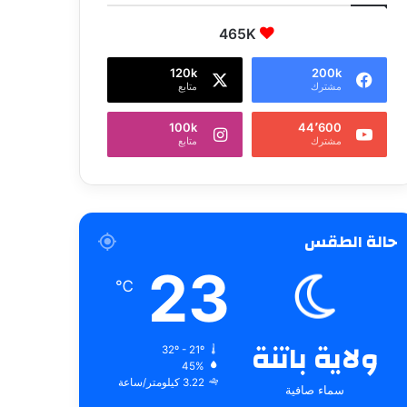
465K
120k
200k
مشترك
متابع
100k
44٬600
مشترك
متابع
حالة الطقس
23
℃
ولاية باتنة
32º - 21º
45%
3.22 كيلومتر/ساعة
سماء صافية