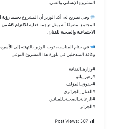
المشروع الإنساني والفني.
وفي تصريح له، أكد الوزير أن المشروع
يجسد رؤية ا
المجتمع، مضيفًا أنه يمثل ترجمة فعلية
للالتزام 46 من برنامج رئيس الجمهورية
الاجتماعية والصحية للفنان
.
في ختام المناسبة، توجه الوزير بالتهنئة إلى
الأسرة ا
وكافة المتدخلين في بلورة هذا المشروع النوعي.
#وزارة_الثقافة
#زهير_بللو
#حقوق_المؤلف
#الفنان_الجزائري
#الرعاية_الصحية_للفنانين
#الجزائر
Post Views:
307