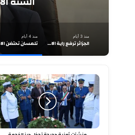
الريفي 
منذ 3 أيام
منذ 4 أيام
الجزائر ترفع راية الابتكار في سيلفرستون… تكريم صُنّاع أول سيارة سباق جزائرية بعد إنجاز عالمي
تلمسا
منشآت أمنية جديدة تدخل حيز الخدمة