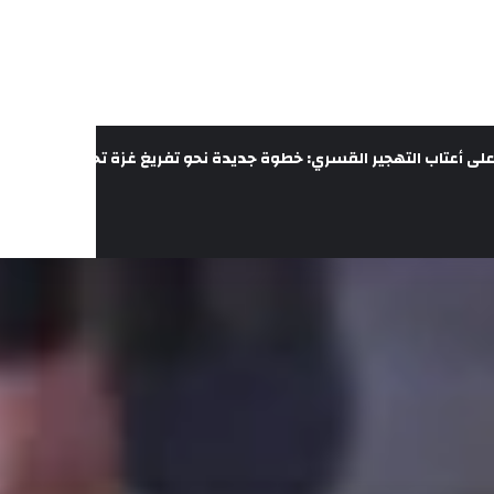
لى أعتاب التهجير القسري: خطوة جديدة نحو تفريغ غزة تحت غطاء الحرب