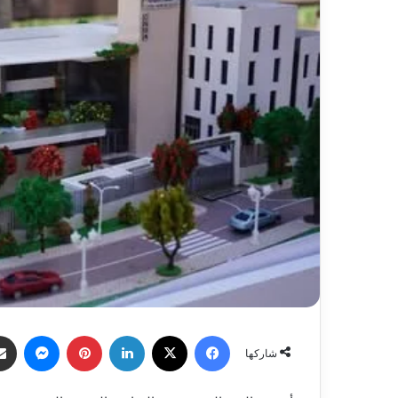
فيسبوك
X
لينكدإن
بينتيريست
ماسنج
شاركها