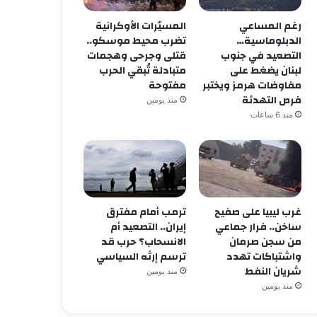
رغم المساعي
المسيّرات الأوكرانية
الدبلوماسية…
تضرب محيط موسكو..
التصعيد في جنوب
قتلى وجرحى وهجمات
لبنان يضغط على
متبادلة تُبقي الحرب
مفاوضات هرمز ويختبر
مفتوحة
فرص التهدئة
منذ يومين
منذ 6 ساعات
غرب ليبيا على صفيح
ترمب أمام مفترق
ساخن.. فرار جماعي
إيران.. التصعيد أم
من سجن صرمان
الانسحاب؟ حرب قد
وطني
واشتباكات تهدد
ترسم إرثه السياسي
شريان النفط
منذ أسبوع واحد
منذ يومين
فوبيا “الجار” وصمت “الأغيار
منذ يومين