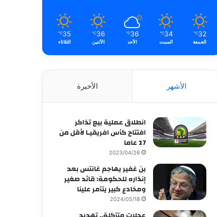
35
36
36
34
32
℃
℃
℃
℃
℃
الجمعة
السبت
الأحد
الأثنين
الثلاثاء
الأشهر
الأخيرة
انطلاق عملية بيع تذاكر
افتتاح كأس افريقيـا لأقل من
17 عاما
2023/04/26
بن غفير يهاجم غانتس بعد
إنذاره للحكومة: قائد صغير
ومخادع كبير يتآمر علينا
2024/05/18
عجلات متآكلة.. تهديد