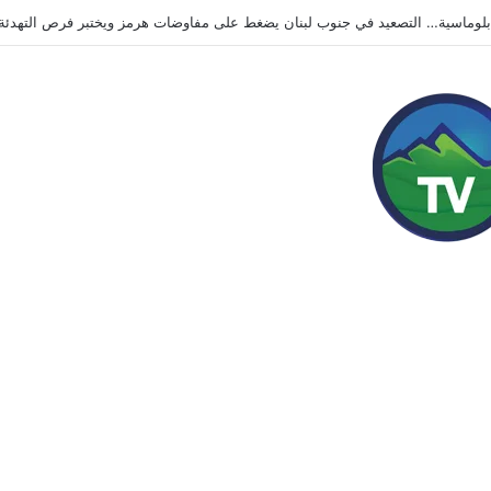
انية تضرب محيط موسكو.. قتلى وجرحى وهجمات متبادلة تُبقي الحرب مفتوحة