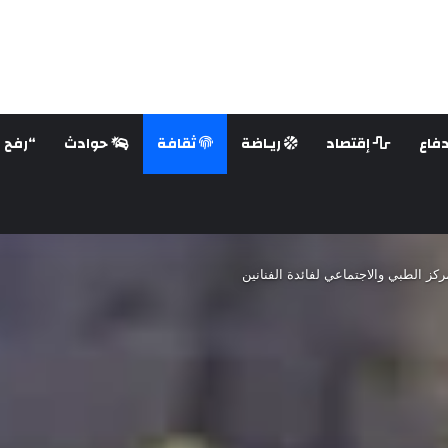
فاع
إقتصاد
ريـاضة
ثقافة
حوادث
“رفح ع
ز الطبي والاجتماعي لفائدة الفنانين