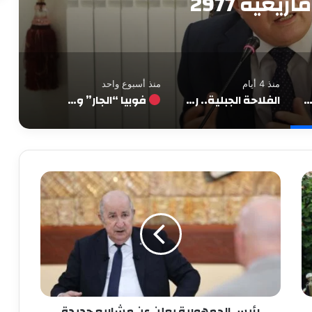
من سكيكدة
منذ 4 أيام
منذ أسبوع واحد
ن تحتضن الاحتفال الوطني الرسمي برأس السنة الأمازيغية 2977
الفلاحة الجبلية.. رهان جديد لإنعاش الاقتصاد الريفي من سكيكدة
فوبيا “الجار” وصمت “الأغيار”: عن سيادة تُرفع في وجه الشقيق وتتوارى أمام الغريب
رئيس الجمهورية يعلن عن مشاريع جديدة