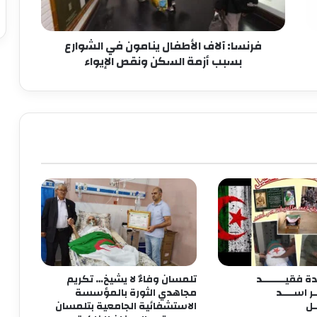
فرنسا: آلاف الأطفال ينامون في الشوارع
بسبب أزمة السكن ونقص الإيواء
 فقيــــــــد
تلمسان وفاءٌ لا يشيخ… تكريم
ــر اســــد
مجاهدي الثورة بالمؤسسة
ـل
الاستشفائية الجامعية بتلمسان