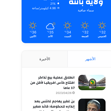
ولاية باتنة
21%
4.96 كيلومتر/ساعة
سماء صافية
36
35
34
32
32
℃
℃
℃
℃
℃
الخميس
الجمعة
السبت
الأحد
الأثنين
الأشهر
الأخيرة
انطلاق عملية بيع تذاكر
افتتاح كأس افريقيـا لأقل من
17 عاما
2023/04/26
بن غفير يهاجم غانتس بعد
إنذاره للحكومة: قائد صغير