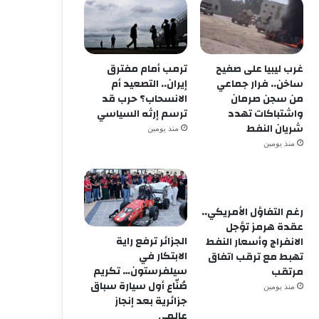
منذ أسبوعين
الذكاء الاصطناعي والجيل الخا
في تطوير الاقتصاد وتحسين الخ
غرب ليبيا على صفيح
ترمب أمام مفترق
ساخن.. فرار جماعي
إيران.. التصعيد أم
من سجن صرمان
الانسحاب؟ حرب قد
واشتباكات تهدد
ترسم إرثه السياسي
شريان النفط
منذ يومين
منذ يومين
رغم التفاؤل الأمريكي..
عقدة هرمز تؤجل
الجزائر ترفع راية
الانفراج وأسعار النفط
الابتكار في
تهبط مع ترقب اتفاق
سيلفرستون… تكريم
مرتقب
صُنّاع أول سيارة سباق
منذ يومين
جزائرية بعد إنجاز
عالمي