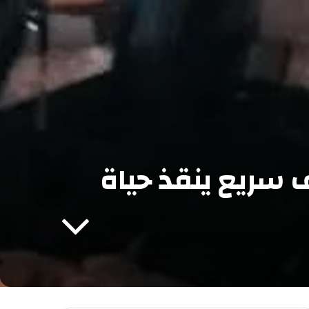
وطني رقم 17… وإسعاف سريع ينقذ حياة