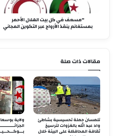
"مسعف في كل بيت الهلال الأحمر
بمستغانم ينقذ الأرواح عبر التكوين المجاني
مقالات ذات صلة
تلمسان حملة تحسيسية بشاطئ
ولاية بوسعادة
واد عبد الله بالغزوات لترسيخ
الجزائـــــــــــ
ثقافة المحافظة على البيئة خلال
بـــوكـــحـــيــ