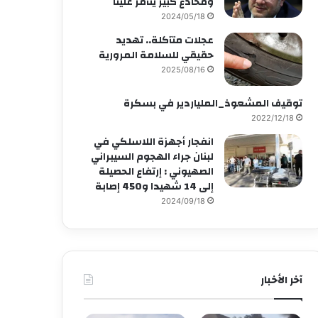
ومخادع كبير يتآمر علينا
2024/05/18
عجلات متآكلة.. تهديد
حقيقي للسلامة المرورية
2025/08/16
توقيف المشعوذ_الملياردير في بسكرة
2022/12/18
انفجار أجهزة اللاسلكي في
لبنان جراء الهجوم السيبراني
الصهيوني : إرتفاع الحصيلة
إلى 14 شهيدا و450 إصابة
2024/09/18
آخر الأخبار
أخبار التكنولوجيا