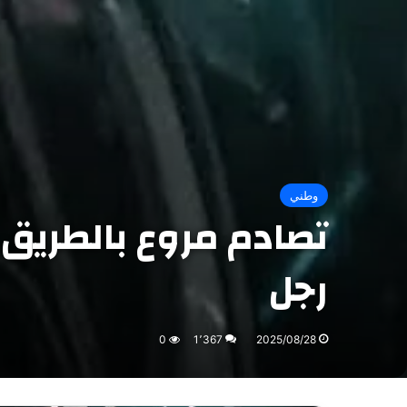
وطني
رجل
0
1٬367
2025/08/28