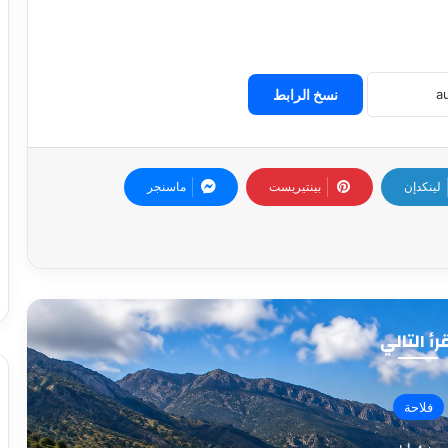
نسخ الرابط
لينكدإن
بينتيريست
ماسنجر
رأ التالي
وطني