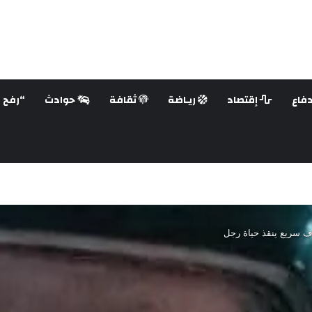
فاع
إقتصاد
ريـاضة
ثقافة
حوادث
“رفح ع