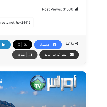
Post Views:
3٬036
شاركها
فيسبوك
X
مشاركة عبر البريد
طباعة
أق