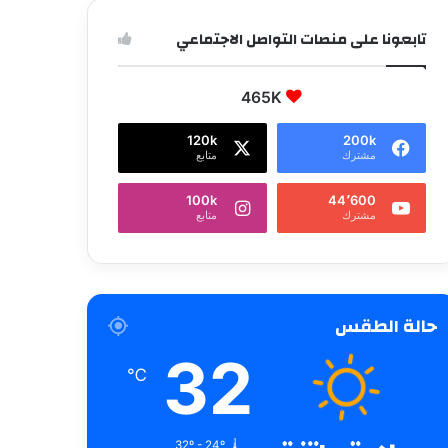
تابعونا على منصات التواصل الاجتماعي
465K
120k
200k
مشترك
متابع
100k
44٬600
مشترك
متابع
حالة الطقس
32
℃
32º - 24º