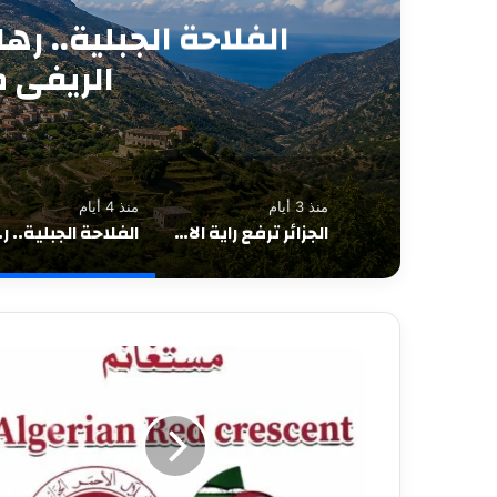
فوبيا “الجار” وصمت 
في وجه الشقيق و
منذ 3 أيام
منذ 4 أيام
الجزائر ترفع راية الابتكار في سيلفرستون… تكريم صُنّاع أول سيارة سباق جزائرية بعد إنجاز عالمي
الفلاحة الجبلي