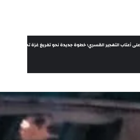
لى أعتاب التهجير القسري: خطوة جديدة نحو تفريغ غزة تحت غطاء الحرب