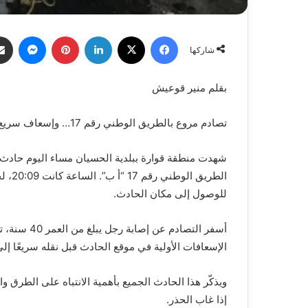
فيسبوك
X
لينكدإن
بينتيريست
ماسنج
شاركها
بقلم منير قوعيش
تصادم مروع بالطريق الوطني رقم 17… وإسعاف سريع ينقذ حياة رجل
شهدت منطقة قوارة ببلدية الحسيان مساء اليوم حا
الطري
للوصول إلى مكان الحادث.
أسفر التصاد
الإسعافات الأولية في موقع الحادث قبل نقله سريعًا إلى
ويذكّر هذا الحادث الجميع بأهمية الانتباه على الطرق 
إذا غاب الحذر.