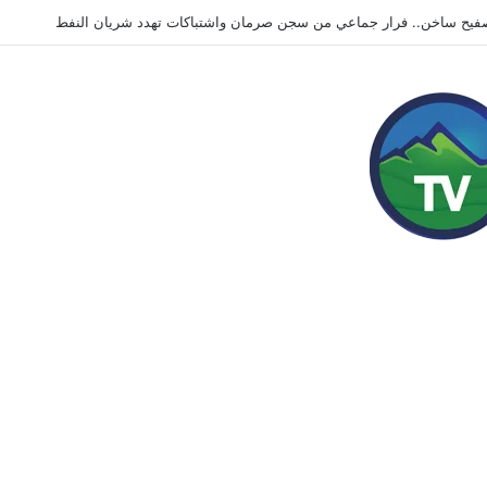
 إيران.. التصعيد أم الانسحاب؟ حرب قد ترسم إرثه السياسي