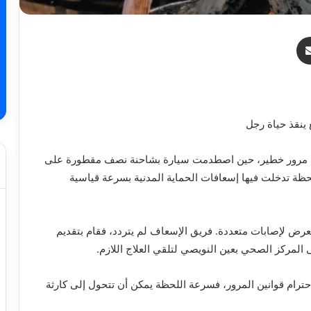
ر
مشاركة عبر البريد
دث مرور خطير، حين اصطدمت سيارة بشاحنة نصف مقطورة على
ق الوطني رقم 17 “أ ب”. الساعة كانت 20:09، لحظة تدخلت فيها إسعافات الحماية المدنية بسرعة قياسية
م عن إصابة رجل يبلغ من العمر 40 سنة، تعرض لإصابات متعددة. فريق الإسعاف لم يتردد، فقام بتقديم
 المركز الصحي بعين النويصي لتلقي العلاج اللازم.
واحترام قوانين المرور، فسرعة اللحظة يمكن أن تتحول إلى كارثة