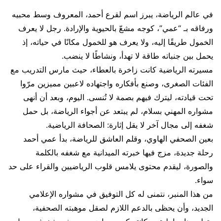
في عالم الرياضة، يبرز اسم لقرع أحمد، المعروف وسط محبيه
ورفاقه بـ “عمي”، كوجه مشعّ بالحيوية والإرادة. رجل لا يعرف
الخمول طريقًا إليه، ولا يعرف هو للخمول مكانًا في حياته، إذ
يحمل بين جنباته طاقة لا تهدأ، ونشاطًا لا ينضب.
مسيرته الرياضية كانت زاخرة بالعطاء، حيث مارس التدريب مع
الفئات الصغرى، وصنع بأفكاره واجتهاده لاعبين مميزين مرّوا
تحت قيادته، ليترك فيهم بصمة لا تُنسى. اليوم، وبعد أن أنهى
مشواره المهني بسلام، لم يبتعد عن أجواء الرياضة، بل حمل
شغفه إلى مجال آخر لا يقل إثارة: الصحافة الرياضية.
بعين الصحفي الهاوي، وقلم العاشق للرياضة، بدأ عمي أحمد
رحلة جديدة، مزج فيها خبرته الميدانية مع شغفه بالكلمة
والصورة، ليقدم محتوى يلامس قلوب الرياضيين والقراء على حد
سواء.
من هذا المنبر، نتمنى له كل التوفيق في مشواره الإعلامي
الجديد، وأن يحظى بالدعم اللازم لصقل موهبته الصحفية،