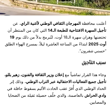
أعلنت محافظة
المهرجان الثقافي الوطني لأغنية الراي
، عن
تأجيل السهرة الافتتاحية للطبعة الـ14
التي كان من المنتظر أن
تحتضنها وهران سهرة الـ18 أوت، لتُبرمج بدلاً من ذلك يوم
19
أوت 2025
ابتداءً من الساعة العاشرة ليلاً، بمسرح الهواء الطلق
“حسني شقرون”
.
سبب التأجيل
وجاء هذا القرار تماشياً مع
إعلان وزير الثقافة والفنون، زهير بللو،
تأجيل جميع الفعاليات الاحتفالية عبر التراب الوطني
، وذلك إثر
الحداد الوطني الذي أُقرّ عقب الحادث الأليم بسقوط حافلة في
وادي الحراش
بالعاصمة، والذي خلّف حصيلة ثقيلة من الضحايا
والمصابين.