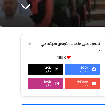
تابعونا على منصات التواصل الاجتماعي
465K
120k
200k
مشترك
متابع
100k
44٬600
مشترك
متابع