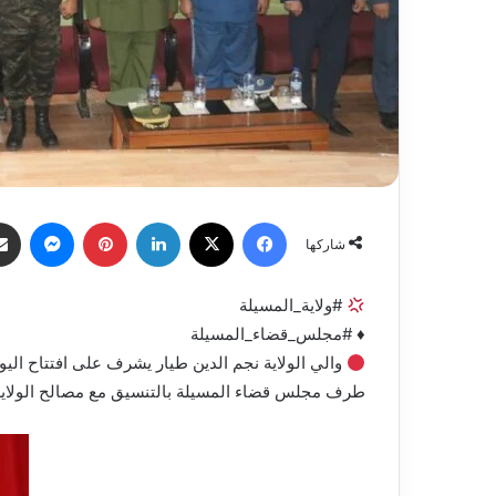
فيسبوك
X
لينكدإن
بينتيريست
ماسنج
شاركها
#ولاية_المسيلة
♦️ #مجلس_قضاء_المسيلة
والي الولاية نجم الدين طيار يشرف على افتتاح ال
طرف مجلس قضاء المسيلة بالتنسيق مع مصالح الولاية، 