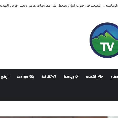
انية تضرب محيط موسكو.. قتلى وجرحى وهجمات متبادلة تُبقي الحرب مفتوحة
فاع
إقتصاد
ريـاضة
ثقافة
حوادث
“رفح ع