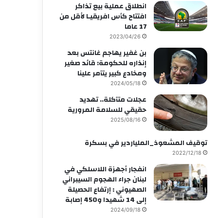
انطلاق عملية بيع تذاكر
افتتاح كأس افريقيـا لأقل من
17 عاما
2023/04/26
بن غفير يهاجم غانتس بعد
إنذاره للحكومة: قائد صغير
ومخادع كبير يتآمر علينا
2024/05/18
عجلات متآكلة.. تهديد
حقيقي للسلامة المرورية
2025/08/16
توقيف المشعوذ_الملياردير في بسكرة
2022/12/18
انفجار أجهزة اللاسلكي في
لبنان جراء الهجوم السيبراني
الصهيوني : إرتفاع الحصيلة
إلى 14 شهيدا و450 إصابة
2024/09/18