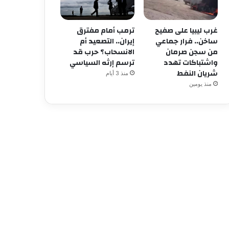
غرب ليبيا على صفيح
ترمب أمام مفترق
ساخن.. فرار جماعي
إيران.. التصعيد أم
من سجن صرمان
الانسحاب؟ حرب قد
واشتباكات تهدد
ترسم إرثه السياسي
شريان النفط
منذ 3 أيام
منذ يومين