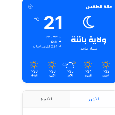
حالة الطقس
21
℃
ولاية باتنة
32º - 21º
54%
2.94 كيلومتر/ساعة
سماء صافية
36
36
35
34
32
℃
℃
℃
℃
℃
الجمعة
السبت
الأحد
الأثنين
الثلاثاء
الأشهر
الأخيرة