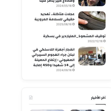
ومخادع كبير يتآمر علينا
2024/05/18
عجلات متآكلة.. تهديد
حقيقي للسلامة المرورية
2025/08/16
توقيف المشعوذ_الملياردير في بسكرة
2022/12/18
انفجار أجهزة اللاسلكي في
لبنان جراء الهجوم السيبراني
الصهيوني : إرتفاع الحصيلة
إلى 14 شهيدا و450 إصابة
2024/09/18
آخر الأخبار
أخبار التكنولوجيا