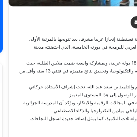
ر
مشاركة عبر البريد
قسنطينة إنجازا عربيا مشرفا، بعد تتويجها بالمرتبة الأولى
العربي للبرمجة في دورته الخامسة، الذي احتضنته مدينة
وجاء هذا التتويج بعد منافسة قوية جمعت مشاركين من 18 دولة عربية، وبمشاركة واسعة ضمت ملايين الطلبة، حيث
تمكن ممثلو الثانوية من إبراز قدراتهم في مجال البرمجة والتكنولوجيا، وتحقيق نتائج متميزة في فئتي 13 سنة وأقل من
 والتلميذ بن سعد عبد الله، تحت إشراف الأستاذة حركاتي
ر للوصول إلى هذا المستوى المتميز.
 في المجالات الرقمية والابتكار، ويؤكد أن المدرسة الجزائرية
 في ميادين التكنولوجيا والذكاء الاصطناعي.
ولعائلات التلاميذ، كما يمثل إضافة جديدة لسجل النجاحات