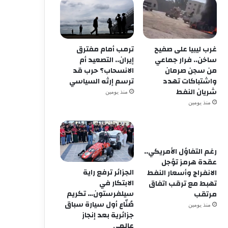
منذ أسبوعين
الذكاء الاصطناعي والجيل الخ
في تطوير الاقتصاد وتحسين ال
غرب ليبيا على صفيح
ترمب أمام مفترق
ساخن.. فرار جماعي
إيران.. التصعيد أم
من سجن صرمان
الانسحاب؟ حرب قد
واشتباكات تهدد
ترسم إرثه السياسي
شريان النفط
منذ يومين
منذ يومين
رغم التفاؤل الأمريكي..
عقدة هرمز تؤجل
الجزائر ترفع راية
الانفراج وأسعار النفط
الابتكار في
تهبط مع ترقب اتفاق
سيلفرستون… تكريم
مرتقب
صُنّاع أول سيارة سباق
منذ يومين
جزائرية بعد إنجاز
عالمي