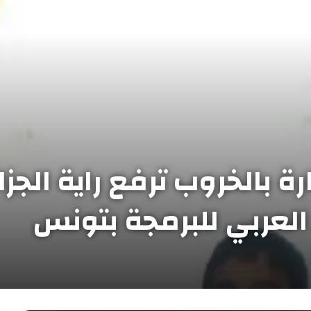
رة بالخروب ترفع راية الجزائ
لعربي للبرمجة بتونس