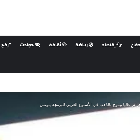
فاع
إقتصاد
ريـاضة
ثقافة
حوادث
“رفح ع
جزائر عاليا وتتوج بالذهب في الأسبوع العربي للبرمجة بتونس