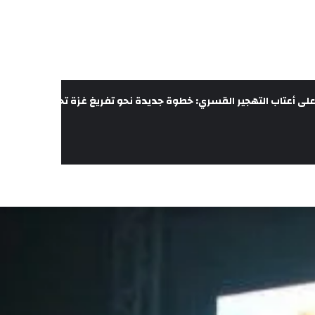
لى أعتاب التهجير القسري: خطوة جديدة نحو تفريغ غزة تحت غطاء الحرب