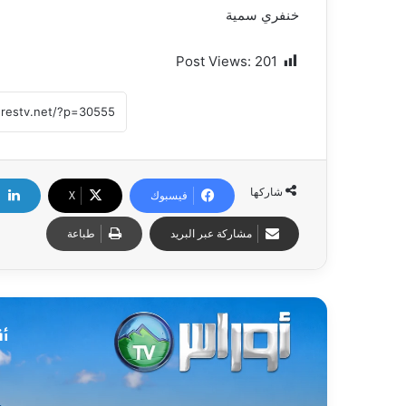
خنفري سمية
Post Views:
201
شاركها
فيسبوك
X
مشاركة عبر البريد
طباعة
أق