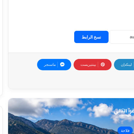
نسخ الرابط
لينكدإن
بينتيريست
ماسنجر
رأ التالي
وطني