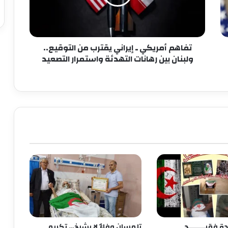
تفاهم أمريكي ـ إيراني يقترب من التوقيع..
ولبنان بين رهانات التهدئة واستمرار التصعيد
 فقيــــــــد
تلمسان وفاءٌ لا يشيخ… تكريم