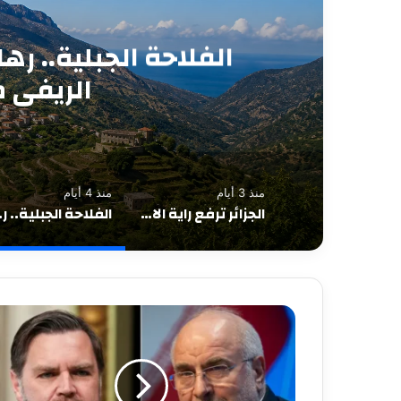
فوبيا “الجار” وصمت
في وجه الشقيق 
منذ 3 أيام
منذ 4 أيام
الجزائر ترفع راية الابتكار في سيلفرستون… تكريم صُنّاع أول سيارة سباق جزائرية بعد إنجاز عالمي
الفلاحة الجبلي