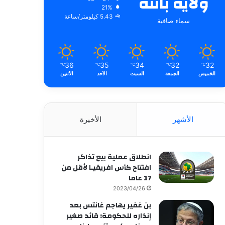
ولاية باتنة
21%
5.43 كيلومتر/ساعة
سماء صافية
36
35
34
32
32
℃
℃
℃
℃
℃
الخميس
الجمعة
السبت
الأحد
الأثنين
الأشهر
الأخيرة
انطلاق عملية بيع تذاكر
افتتاح كأس افريقيـا لأقل من
17 عاما
2023/04/26
بن غفير يهاجم غانتس بعد
إنذاره للحكومة: قائد صغير