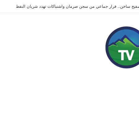
 إيران.. التصعيد أم الانسحاب؟ حرب قد ترسم إرثه السياسي