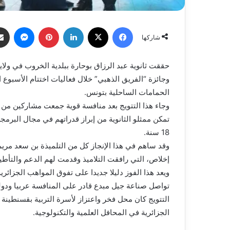
فيسبوك
X
لينكدإن
بينتيريست
ماسنج
شاركها
حققت ثانوية عبد الرزاق بوحارة ببلدية الخروب في ولاية 
وجائزة “الفريق الذهبي” خلال فعاليات اختتام الأسبوع 
الحمامات الساحلية بتونس.
18 سنة.
وقد ساهم في هذا الإنجاز كل من التلميذة بن سعد مريم
إخلاص، التي رافقت التلاميذ وقدمت لهم الدعم والتأطي
ويعد هذا الفوز دليلا جديدا على تفوق المواهب الجزائرية
تواصل صناعة جيل مبدع قادر على المنافسة عربيا ودوليا
التتويج كان محل فخر واعتزاز لأسرة التربية بقسنطينة 
الجزائرية في المحافل العلمية والتكنولوجية.