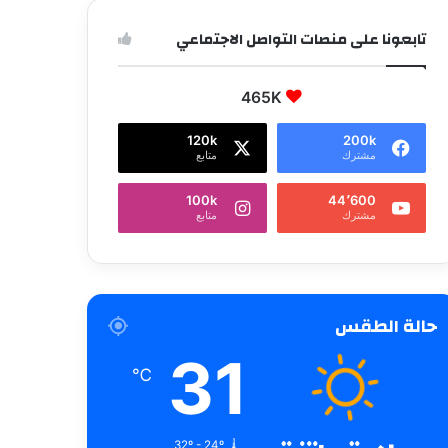
تابعونا على منصات التواصل الاجتماعي
465K
120k
200k
مشترك
متابع
100k
44٬600
مشترك
متابع
حالة الطقس
31
℃
32º - 24º