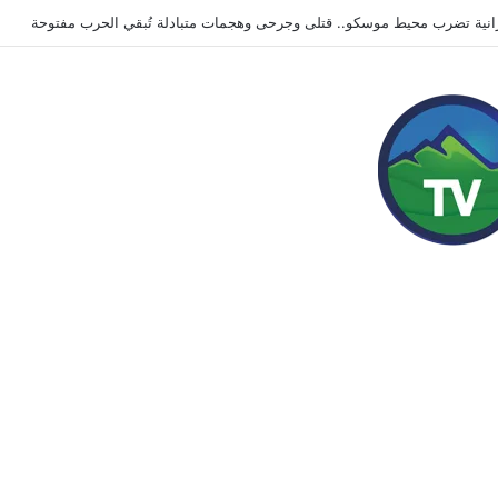
صفيح ساخن.. فرار جماعي من سجن صرمان واشتباكات تهدد شريان النفط