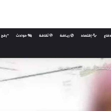
فاع
إقتصاد
ريـاضة
ثقافة
حوادث
“رفح ع
ئر وفلسطين”… ذاكرة نضال ورسالة وفاء