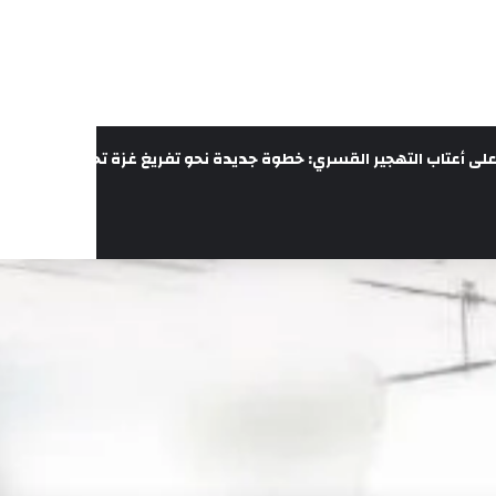
لى أعتاب التهجير القسري: خطوة جديدة نحو تفريغ غزة تحت غطاء الحرب