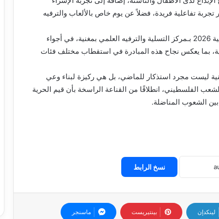
لإبداع لدى الأطفال والناشئة، إضافة إلى تجربة الإسراء
افتراضي (VR) التي تمنح الزوار تجربة تفاعلية فريدة، فضلاً عن يوم خاص بالألعاب والترفيه
ومن المقرر أن تختتم فعاليات هذه الطبعة يوم 09 جويلية 2026 بـمركز التسلية والترفيه العلمي بمغنية، في أجواء
فيهية، بما يعكس نجاح هذه المبادرة في استقطاب مختلف فئات
طنية ليست مجرد استذكار للماضي، بل هي ركيزة لبناء وعي
شعب الفلسطيني، انطلاقًا من القناعة الراسخة بأن قيم الحرية
بين الشعوب المناضلة.
نسخ الرابط
لينكدإن
بينتيريست
ماسنجر