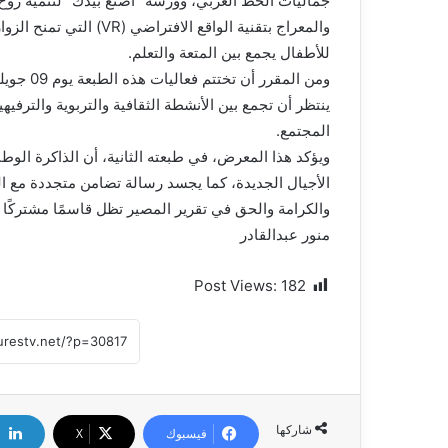
جماليات الخط العربي، وورشة “اصنع بيدك” لتنمية روح ا
والمعراج بتقنية الواقع ال
للأطفال يجمع بين المتعة والتعلم.
ينتظر أن تجمع بين الأنشطة الثقافية والتربوية والتر
المجتمع.
ويؤكد هذا المعرض، في طبعته الثانية، أن الذاكرة الو
الأجيال الجديدة، كما يجسد رسالة تضامن متجددة مع ال
والكرامة والحق في تقرير المصير تظل قاسمًا مشتركًا 
منور عبدالقادر
Post Views:
182
شاركها
فيسبوك
X