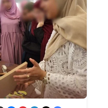
فيسبوك
X
لينكدإن
بينتيريست
ماسنج