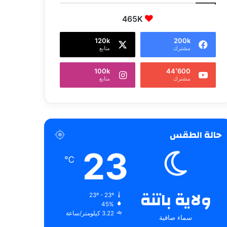
465K
120k
200k
مشترك
متابع
100k
44٬600
مشترك
متابع
حالة الطقس
23
℃
ولاية باتنة
23º - 23º
45%
3.22 كيلومتر/ساعة
سماء صافية