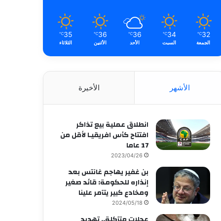
35
36
36
34
32
℃
℃
℃
℃
℃
الجمعة
السبت
الأحد
الأثنين
الثلاثاء
الأشهر
الأخيرة
انطلاق عملية بيع تذاكر
افتتاح كأس افريقيـا لأقل من
17 عاما
2023/04/26
بن غفير يهاجم غانتس بعد
إنذاره للحكومة: قائد صغير
ومخادع كبير يتآمر علينا
2024/05/18
عجلات متآكلة.. تهديد