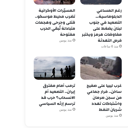
رغم المساعي
المسيّرات الأوكرانية
الدبلوماسية…
تضرب محيط موسكو..
التصعيد في جنوب
قتلى وجرحى وهجمات
لبنان يضغط على
متبادلة تُبقي الحرب
مفاوضات هرمز ويختبر
مفتوحة
فرص التهدئة
منذ يومين
منذ 6 ساعات
غرب ليبيا على صفيح
ترمب أمام مفترق
ساخن.. فرار جماعي
إيران.. التصعيد أم
من سجن صرمان
الانسحاب؟ حرب قد
واشتباكات تهدد
ترسم إرثه السياسي
شريان النفط
منذ يومين
منذ يومين